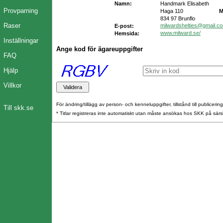
Namn:
Handmark Elisabeth
Provparning
Haga 110
M
834 97 Brunflo
Raser
milwardshelties@gmail.c
E-post:
www.milward.se/
Hemsida:
Inställningar
Ange kod för ägareuppgifter
FAQ
Hjälp
Villkor
För ändring/tillägg av person- och kenneluppgifter, tillstånd till publicerin
Till skk.se
* Titlar registreras inte automatiskt utan måste ansökas hos SKK på särs