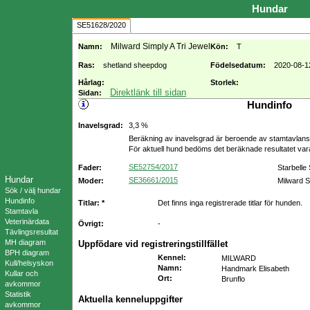
Hundar
SE51628/2020
Milward Simply A Tri Jewel
Namn:
Kön:
T
Ras:
shetland sheepdog
Födelsedatum:
2020-08-1
Hårlag:
Storlek:
Direktlänk till sidan
Sidan:
Hundinfo
Inavelsgrad:
3,3 %
Beräkning av inavelsgrad är beroende av stamtavlans f
För aktuell hund bedöms det beräknade resultatet va
SE52754/2017
Fader:
Starbell
Hundar
SE36661/2015
Moder:
Milward 
Sök / välj hundar
Hundinfo
Titlar: *
Det finns inga registrerade titlar för hunden.
Stamtavla
Veterinärdata
Övrigt:
-
Tävlingsresultat
MH diagram
Uppfödare vid registreringstillfället
BPH diagram
Kennel
:
MILWARD
Kull/helsyskon
Namn
:
Handmark Elisabeth
Kullar och
Ort
:
Brunflo
avkommor
Statistik
Aktuella kenneluppgifter
avkommor