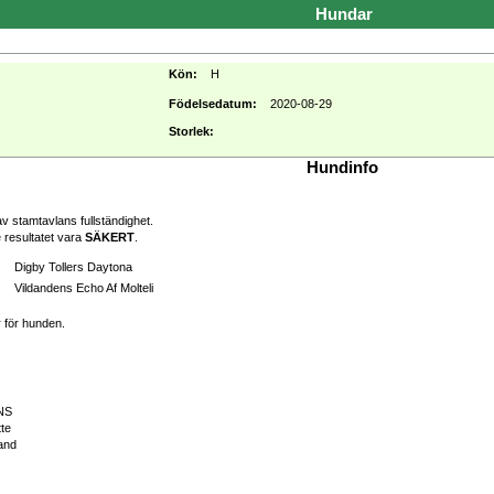
Hundar
Kön:
H
Födelsedatum:
2020-08-29
Storlek:
Hundinfo
v stamtavlans fullständighet.
 resultatet vara
SÄKERT
.
Digby Tollers Daytona
Vildandens Echo Af Molteli
r för hunden.
NS
tte
and