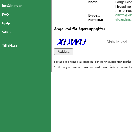
Namn:
Björgell Ane
Inställningar
Hedspinnar
218 33 Bun
FAQ
anette@vil
E-post:
vildandens
Hemsida:
Hjälp
Ange kod för ägareuppgifter
Villkor
Till skk.se
För ändring/tillägg av person- och kenneluppgifter, tillstånd
* Titlar registreras inte automatiskt utan måste ansökas 