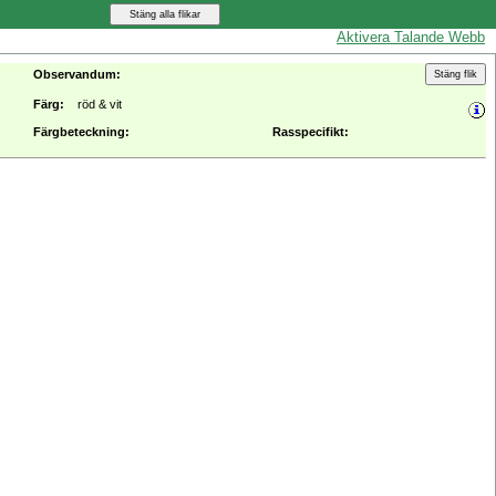
Aktivera Talande Webb
Observandum:
Färg:
röd & vit
Färgbeteckning:
Rasspecifikt: