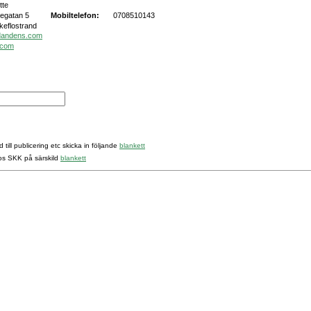
tte
egatan 5
Mobiltelefon:
0708510143
keflostrand
dandens.com
.com
 till publicering etc skicka in följande
blankett
hos SKK på särskild
blankett