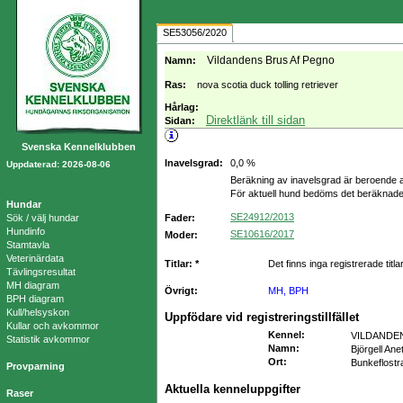
SE53056/2020
Vildandens Brus Af Pegno
Namn:
Ras:
nova scotia duck tolling retriever
Hårlag:
Direktlänk till sidan
Sidan:
Svenska Kennelklubben
Inavelsgrad:
0,0 %
Uppdaterad: 2026-08-06
Beräkning av inavelsgrad är beroende a
För aktuell hund bedöms det beräknade
Hundar
SE24912/2013
Sök / välj hundar
Fader:
Hundinfo
SE10616/2017
Moder:
Stamtavla
Veterinärdata
Titlar: *
Det finns inga registrerade titla
Tävlingsresultat
MH diagram
Övrigt:
MH, BPH
BPH diagram
Kull/helsyskon
Uppfödare vid registreringstillfället
Kullar och avkommor
Kennel
:
VILDANDE
Statistik avkommor
Namn
:
Björgell Ane
Ort
:
Bunkeflostr
Provparning
Aktuella kenneluppgifter
Raser