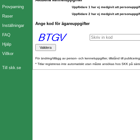
Provparning
Uppfödare 1 har ej medgivit att personuppgift
Uppfödare 2 har ej medgivit att personuppgift
Raser
Ange kod för ägareuppgifter
Inställningar
FAQ
Hjälp
Villkor
För ändring/tillägg av person- och kenneluppgifter, tillstånd till publicerin
* Titlar registreras inte automatiskt utan måste ansökas hos SKK på särs
Till skk.se