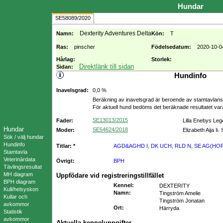
Hundar
SE58089/2020
Dexterity Adventures Delta
Namn:
Kön:
T
Ras:
pinscher
Födelsedatum:
2020-10-0
Hårlag:
Storlek:
Direktlänk till sidan
Sidan:
Hundinfo
Inavelsgrad:
0,0 %
Beräkning av inavelsgrad är beroende av stamtavlans f
För aktuell hund bedöms det beräknade resultatet va
SE13013/2015
Fader:
Lilla Enebys Leg
Hundar
SE54624/2018
Moder:
Elizabeth Aija Ii
Sök / välj hundar
Hundinfo
Titlar: *
AGD&AGHD I, DK UCH, RLD N, SE AG(HOP
Stamtavla
Veterinärdata
Övrigt:
BPH
Tävlingsresultat
MH diagram
Uppfödare vid registreringstillfället
BPH diagram
Kennel
:
DEXTERITY
Kull/helsyskon
Namn
:
Tingström Amelie
Kullar och
Tingström Jonatan
avkommor
Ort
:
Härryda
Statistik
avkommor
Aktuella kenneluppgifter