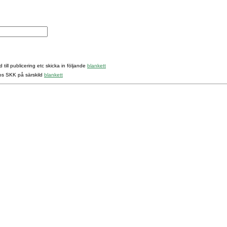
 till publicering etc skicka in följande
blankett
hos SKK på särskild
blankett