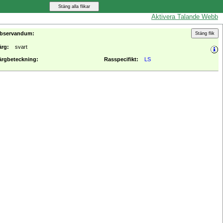
Aktivera Talande Webb
bservandum:
ärg:
svart
ärgbeteckning:
Rasspecifikt:
LS