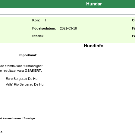
Hundar
Kön:
H
O
Födelsedatum:
2021-03-18
F
Storlek:
F
Hundinfo
Importland:
av stamtavlans fullständighet.
e resultatet vara
OSÄKERT
.
Euro Bergerac De Hu
Valle' Rio Bergerac De Hu
at kennelnamn i Sverige.
as.