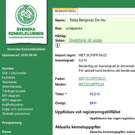
SE46197/2021
Tokaj Bergerac De Hu
Namn:
Ras:
schipperke
Hårlag:
Direktlänk till sidan
Sidan:
Svenska Kennelklubben
Uppdaterad: 2026-08-06
Import regnr:
MET.SCHIPP.84/21
Inavelsgrad:
0,0 %
Beräkning av inavelsgrad är beroende 
Hundar
För aktuell hund bedöms det beräknad
Sök / välj hundar
Hundinfo
METSCHIPP35/17
Fader:
Stamtavla
METSCHIPP5/14
Moder:
Veterinärdata
Tävlingsresultat
Titlar: *
RLD N
MH diagram
BPH diagram
Övrigt:
BPH
Kull/helsyskon
Kullar och avkommor
Uppfödare vid registreringstillfället
Statistik avkommor
Uppfödaren har inget registrer
Provparning
Aktuella kenneluppgifter
Raser
Aktuella kenneluppgifter sakn