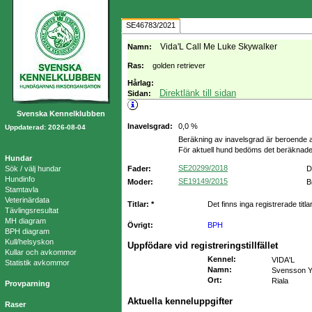
SE46783/2021
Vida'L Call Me Luke Skywalker
Namn:
Ras:
golden retriever
Hårlag:
Direktlänk till sidan
Sidan:
Svenska Kennelklubben
Inavelsgrad:
0,0 %
Uppdaterad: 2026-08-04
Beräkning av inavelsgrad är beroende a
För aktuell hund bedöms det beräknade
Hundar
SE20299/2018
Sök / välj hundar
Fader:
D
Hundinfo
SE19149/2015
Moder:
B
Stamtavla
Veterinärdata
Titlar: *
Det finns inga registrerade titla
Tävlingsresultat
MH diagram
Övrigt:
BPH
BPH diagram
Kull/helsyskon
Uppfödare vid registreringstillfället
Kullar och avkommor
Kennel
:
VIDA'L
Statistik avkommor
Namn
:
Svensson 
Ort
:
Riala
Provparning
Aktuella kenneluppgifter
Raser