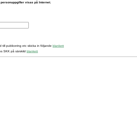
 personuppgifter visas på Internet.
 till publicering etc skicka in följande
blankett
hos SKK på särskild
blankett