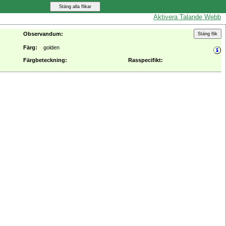
Aktivera Talande Webb
Observandum:
Färg:
golden
Färgbeteckning:
Rasspecifikt: