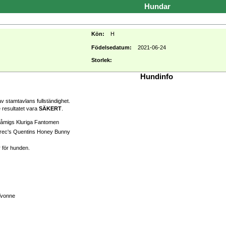
Hundar
Kön:
H
Födelsedatum:
2021-06-24
Storlek:
Hundinfo
v stamtavlans fullständighet.
 resultatet vara
SÄKERT
.
åmigs Kluriga Fantomen
rec's Quentins Honey Bunny
r för hunden.
Yvonne