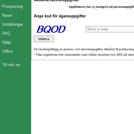
Provparning
Uppfödaren har ej medgivit att personuppgift
Raser
Ange kod för ägareuppgifter
Inställningar
FAQ
Hjälp
För ändring/tillägg av person- och kenneluppgifter, tillstånd till publicerin
Villkor
* Titlar registreras inte automatiskt utan måste ansökas hos SKK på särs
Till skk.se