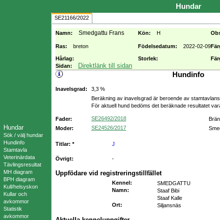
Hundar
SE21166/2022
Smedgattu Frans
Namn:
Kön:
H
Ob
Ras:
breton
Födelsedatum:
2022-02-09
Fär
Hårlag:
Storlek:
Fär
Direktlänk till sidan
Sidan:
Hundinfo
Inavelsgrad:
3,3 %
Beräkning av inavelsgrad är beroende av stamtavlans f
För aktuell hund bedöms det beräknade resultatet va
SE26492/2018
Fader:
Brän
Hundar
SE24526/2017
Moder:
Smed
Sök / välj hundar
Hundinfo
Titlar: *
J
Stamtavla
Veterinärdata
Övrigt:
-
Tävlingsresultat
MH diagram
Uppfödare vid registreringstillfället
BPH diagram
Kennel
:
SMEDGATTU
Kull/helsyskon
Namn
:
Staaf Bibi
Kullar och
Staaf Kalle
avkommor
Ort
:
Siljansnäs
Statistik
avkommor
Aktuella kenneluppgifter