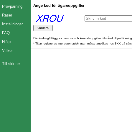
Ange kod för ägareuppgifter
Provparning
Raser
Inställningar
FAQ
För ändring/tillägg av person- och kenneluppgifter, tillstånd till publicerin
Hjälp
* Titlar registreras inte automatiskt utan måste ansökas hos SKK på särs
Villkor
Till skk.se