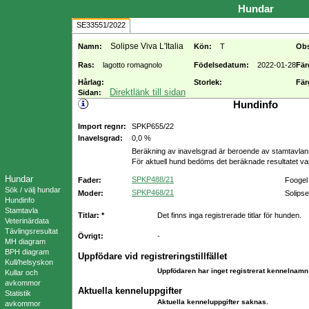
Hundar
SE33551/2022
Solipse Viva L'Italia
Namn:
Kön:
T
Ob
Ras:
lagotto romagnolo
Födelsedatum:
2022-01-28
Fär
Hårlag:
Storlek:
Fär
Direktlänk till sidan
Sidan:
Hundinfo
Import regnr:
SPKP655/22
Inavelsgrad:
0,0 %
Beräkning av inavelsgrad är beroende av stamtavlans 
För aktuell hund bedöms det beräknade resultatet v
Hundar
SPKP488/21
Fader:
Foogel
Sök / välj hundar
SPKP468/21
Moder:
Solips
Hundinfo
Stamtavla
Titlar: *
Det finns inga registrerade titlar för hunden.
Veterinärdata
Tävlingsresultat
Övrigt:
-
MH diagram
BPH diagram
Uppfödare vid registreringstillfället
Kull/helsyskon
Uppfödaren har inget registrerat kennelnamn 
Kullar och
avkommor
Aktuella kenneluppgifter
Statistik
Aktuella kenneluppgifter saknas.
avkommor