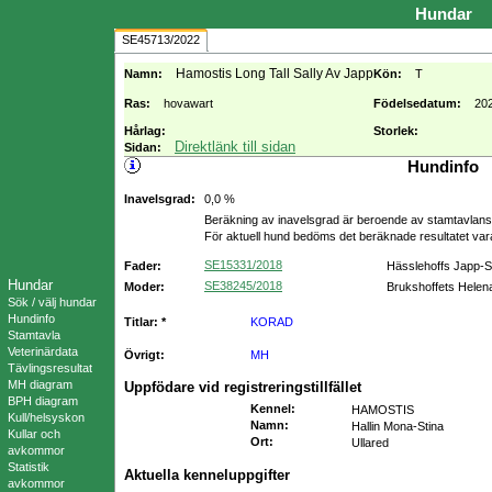
Hundar
SE45713/2022
Hamostis Long Tall Sally Av Japp
Namn:
Kön:
T
Ras:
hovawart
Födelsedatum:
20
Hårlag:
Storlek:
Direktlänk till sidan
Sidan:
Hundinfo
Inavelsgrad:
0,0 %
Beräkning av inavelsgrad är beroende av stamtavlans f
För aktuell hund bedöms det beräknade resultatet va
SE15331/2018
Fader:
Hässlehoffs Japp-S
Hundar
SE38245/2018
Moder:
Brukshoffets Helen
Sök / välj hundar
Hundinfo
Titlar: *
KORAD
Stamtavla
Veterinärdata
Övrigt:
MH
Tävlingsresultat
MH diagram
Uppfödare vid registreringstillfället
BPH diagram
Kennel
:
HAMOSTIS
Kull/helsyskon
Namn
:
Hallin Mona-Stina
Kullar och
Ort
:
Ullared
avkommor
Statistik
Aktuella kenneluppgifter
avkommor