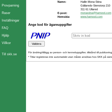
Namn:
Hallin Mona-Stina
Provparning
Gällareds-Stenstorp 210
311 61 Ullared
Raser
monastina@hamosti.com
E-post:
www.hamosti.com
Hemsida:
Inställningar
Ange kod för ägareuppgifter
FAQ
Hjälp
Villkor
För ändring/tillägg av person- och kenneluppgifter, tillstånd till publicerin
Till skk.se
* Titlar registreras inte automatiskt utan måste ansökas hos SKK på särs