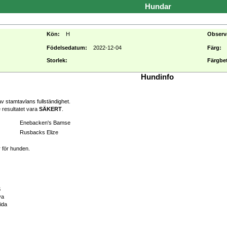
Hundar
Kön:
H
Obser
Födelsedatum:
2022-12-04
Färg:
Storlek:
Färgbe
Hundinfo
v stamtavlans fullständighet.
 resultatet vara
SÄKERT
.
Enebacken's Bamse
Rusbacks Elize
r för hunden.
S
va
ida