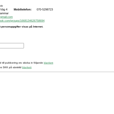
va
 Väg 4
Mobiltelefon:
070-5298723
hammar
gmail.com
ook.com/groups/1668134626758694
t personuppgifter visas på Internet.
 till publicering etc skicka in följande
blankett
hos SKK på särskild
blankett