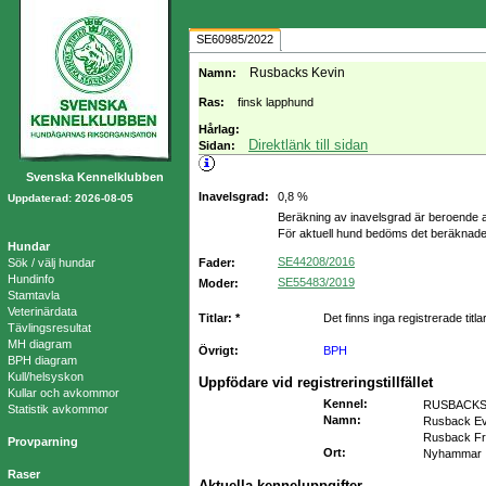
SE60985/2022
Rusbacks Kevin
Namn:
Ras:
finsk lapphund
Hårlag:
Direktlänk till sidan
Sidan:
Svenska Kennelklubben
Inavelsgrad:
0,8 %
Uppdaterad: 2026-08-05
Beräkning av inavelsgrad är beroende a
För aktuell hund bedöms det beräknade
Hundar
SE44208/2016
Sök / välj hundar
Fader:
Hundinfo
SE55483/2019
Moder:
Stamtavla
Veterinärdata
Titlar: *
Det finns inga registrerade titla
Tävlingsresultat
MH diagram
Övrigt:
BPH
BPH diagram
Kull/helsyskon
Uppfödare vid registreringstillfället
Kullar och avkommor
Kennel
:
RUSBACK
Statistik avkommor
Namn
:
Rusback E
Rusback Fr
Provparning
Ort
:
Nyhammar
Raser
Aktuella kenneluppgifter