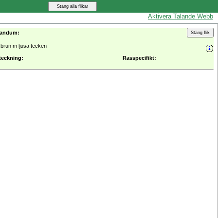
Aktivera Talande Webb
vandum:
brun m ljusa tecken
teckning:
Rasspecifikt: