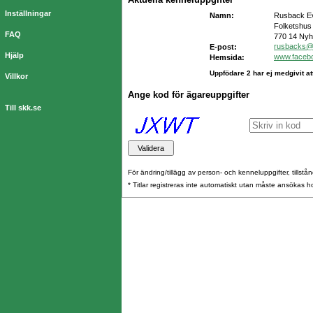
Inställningar
Namn:
Rusback E
Folketshus
FAQ
770 14 Ny
rusbacks@
E-post:
Hjälp
www.faceb
Hemsida:
Uppfödare 2 har ej medgivit at
Villkor
Ange kod för ägareuppgifter
Till skk.se
För ändring/tillägg av person- och kenneluppgifter, tillstånd
* Titlar registreras inte automatiskt utan måste ansökas 