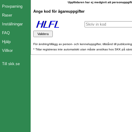
Uppfödaren har ej medgivit att personuppgift
Provparning
Ange kod för ägareuppgifter
Raser
Inställningar
FAQ
Hjälp
För ändring/tillägg av person- och kenneluppgifter, tillstånd till publicerin
* Titlar registreras inte automatiskt utan måste ansökas hos SKK på särs
Villkor
Till skk.se