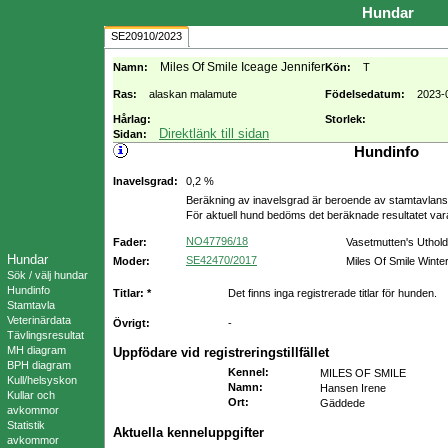
Hundar
SE20910/2023
Miles Of Smile Iceage Jennifer
Namn:
Kön:
T
Ras:
alaskan malamute
Födelsedatum:
2023-
Hårlag:
Storlek:
Direktlänk till sidan
Sidan:
Hundinfo
Inavelsgrad:
0,2 %
Beräkning av inavelsgrad är beroende av stamtavlans f
För aktuell hund bedöms det beräknade resultatet va
NO47796/18
Fader:
Vasetmutten's Utho
Hundar
SE42470/2017
Moder:
Miles Of Smile Winte
Sök / välj hundar
Hundinfo
Titlar: *
Det finns inga registrerade titlar för hunden.
Stamtavla
Veterinärdata
Övrigt:
-
Tävlingsresultat
MH diagram
Uppfödare vid registreringstillfället
BPH diagram
Kennel
:
MILES OF SMILE
Kull/helsyskon
Namn
:
Hansen Irene
Kullar och
Ort
:
Gäddede
avkommor
Statistik
Aktuella kenneluppgifter
avkommor