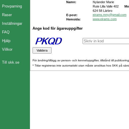
Namn:
Nylander Marie
Provparning
Rute Lilla Valle 402
Mo
624 58 Lärbro
Raser
eirams.mny@gmail.com
E-post:
www.eirams.com
Hemsida:
Inställningar
Ange kod för ägareuppgifter
FAQ
Hjälp
Villkor
För ändring/tillägg av person- och kenneluppgifter, tillstånd till publicerin
Till skk.se
* Titlar registreras inte automatiskt utan måste ansökas hos SKK på särs