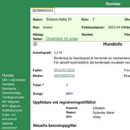
Hundar
SE28668/2023
Eirams Halla Tri
Namn:
Kön:
T
Ob
Ras:
breton
Födelsedatum:
2023-04-05
Fär
Hårlag:
Storlek:
Fär
Direktlänk till sidan
Sidan:
Hundinfo
Inavelsgrad:
1,1 %
Beräkning av inavelsgrad är beroende av stamtavlans f
För aktuell hund bedöms det beräknade resultatet va
DK11457/2019
Fader:
Tric
Hundar
SE54985/2016
Moder:
Eir
Sök / välj hundar
Hundinfo
Titlar: *
J
Stamtavla
Veterinärdata
Övrigt:
BPH
Tävlingsresultat
MH diagram
Uppfödare vid registreringstillfället
BPH diagram
Kennel
:
EIRAMS
Kull/helsyskon
Namn
:
Nylander Marie
Kullar och
Ort
:
Visby
avkommor
Statistik
Aktuella kenneluppgifter
avkommor