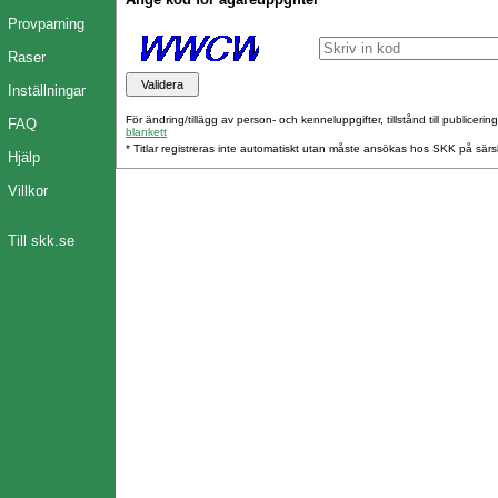
Provparning
Raser
Inställningar
För ändring/tillägg av person- och kenneluppgifter, tillstånd till publicerin
FAQ
blankett
* Titlar registreras inte automatiskt utan måste ansökas hos SKK på särs
Hjälp
Villkor
Till skk.se