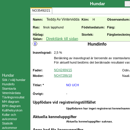
Hundar
NO35492/21
Teddy Av Vintervidda
Namn:
Kön:
H
Observandum:
Ras:
finsk lapphund
Födelsedatum:
Färg:
Hårlag:
Storlek:
Färgbetecknin
Direktlänk till sidan
Sidan:
Hundinfo
Inavelsgrad:
2,5 %
Beräkning av inavelsgrad är beroende av stamtavlans f
För aktuell hund bedöms det beräknade resultatet va
NO42484/15
Fader:
Odin 
Hundar
NO47286/18
Moder:
Naali
Sök / välj hundar
Hundinfo
Titlar: *
NO UCH
Stamtavla
Veterinärdata
Övrigt:
-
Tävlingsresultat
MH diagram
Uppfödare vid registreringstillfället
BPH diagram
Uppfödaren har inget registrerat kennelnamn 
Kull/helsyskon
Kullar och
Aktuella kenneluppgifter
avkommor
Aktuella kenneluppgifter saknas.
Statistik
avkommor
Ange kod för ägareuppgifter