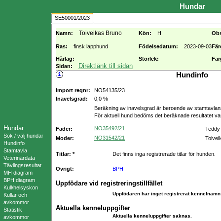
Hundar
SE50001/2023
Toiveikas Bruno
Namn:
Kön:
H
Ob
Ras:
finsk lapphund
Födelsedatum:
2023-09-03
Fär
Hårlag:
Storlek:
Fär
Direktlänk till sidan
Sidan:
Hundinfo
Import regnr:
NO54135/23
Inavelsgrad:
0,0 %
Beräkning av inavelsgrad är beroende av stamtavlans 
För aktuell hund bedöms det beräknade resultatet v
Hundar
NO35492/21
Fader:
Teddy 
Sök / välj hundar
NO31542/21
Moder:
Toivei
Hundinfo
Stamtavla
Titlar: *
Det finns inga registrerade titlar för hunden.
Veterinärdata
Tävlingsresultat
Övrigt:
BPH
MH diagram
BPH diagram
Uppfödare vid registreringstillfället
Kull/helsyskon
Uppfödaren har inget registrerat kennelnamn 
Kullar och
avkommor
Aktuella kenneluppgifter
Statistik
Aktuella kenneluppgifter saknas.
avkommor