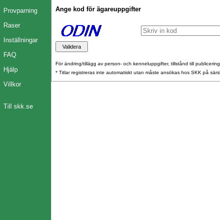
Ange kod för ägareuppgifter
Provparning
Raser
Inställningar
FAQ
För ändring/tillägg av person- och kenneluppgifter, tillstånd till publicerin
Hjälp
* Titlar registreras inte automatiskt utan måste ansökas hos SKK på särs
Villkor
Till skk.se