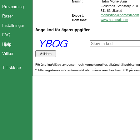
Namn:
Hallin Mona-Stina
Gällareds-Stenstorp 210
Provparning
311 61 Ullared
monastina@hamosti.com
E-post:
Raser
www.hamosti.com
Hemsida:
Inställningar
Ange kod för ägareuppgifter
FAQ
Hjälp
Villkor
För ändring/tillägg av person- och kenneluppgifter, tillstånd till publicerin
Till skk.se
* Titlar registreras inte automatiskt utan måste ansökas hos SKK på särs