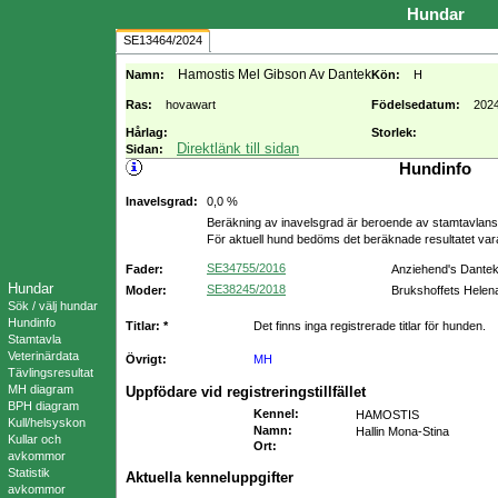
Hundar
SE13464/2024
Hamostis Mel Gibson Av Dantek
Namn:
Kön:
H
Ras:
hovawart
Födelsedatum:
202
Hårlag:
Storlek:
Direktlänk till sidan
Sidan:
Hundinfo
Inavelsgrad:
0,0 %
Beräkning av inavelsgrad är beroende av stamtavlans f
För aktuell hund bedöms det beräknade resultatet va
SE34755/2016
Fader:
Anziehend's Dante
Hundar
SE38245/2018
Moder:
Brukshoffets Helen
Sök / välj hundar
Hundinfo
Titlar: *
Det finns inga registrerade titlar för hunden.
Stamtavla
Veterinärdata
Övrigt:
MH
Tävlingsresultat
MH diagram
Uppfödare vid registreringstillfället
BPH diagram
Kennel
:
HAMOSTIS
Kull/helsyskon
Namn
:
Hallin Mona-Stina
Kullar och
Ort
:
avkommor
Statistik
Aktuella kenneluppgifter
avkommor