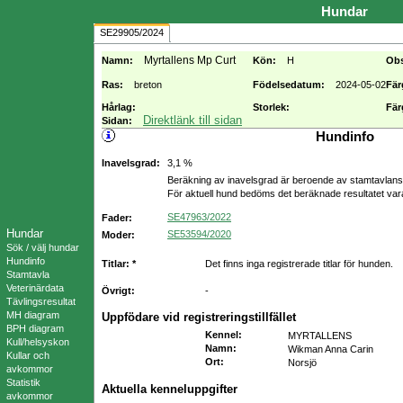
Hundar
SE29905/2024
Myrtallens Mp Curt
Namn:
Kön:
H
Ob
Ras:
breton
Födelsedatum:
2024-05-02
Fär
Hårlag:
Storlek:
Fär
Direktlänk till sidan
Sidan:
Hundinfo
Inavelsgrad:
3,1 %
Beräkning av inavelsgrad är beroende av stamtavlans f
För aktuell hund bedöms det beräknade resultatet va
SE47963/2022
Fader:
Hundar
SE53594/2020
Moder:
Sök / välj hundar
Hundinfo
Titlar: *
Det finns inga registrerade titlar för hunden.
Stamtavla
Veterinärdata
Övrigt:
-
Tävlingsresultat
MH diagram
Uppfödare vid registreringstillfället
BPH diagram
Kennel
:
MYRTALLENS
Kull/helsyskon
Namn
:
Wikman Anna Carin
Kullar och
Ort
:
Norsjö
avkommor
Statistik
Aktuella kenneluppgifter
avkommor