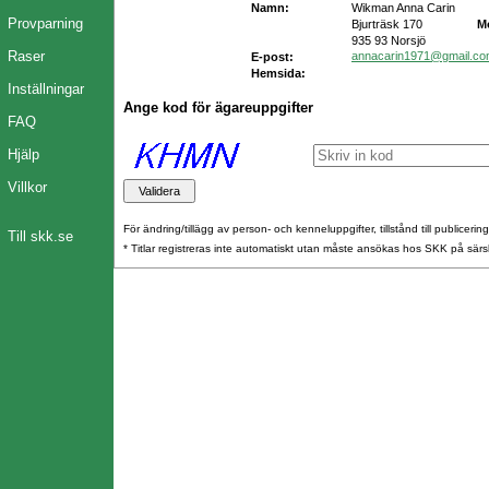
Namn:
Wikman Anna Carin
Provparning
Bjurträsk 170
M
935 93 Norsjö
Raser
annacarin1971@gmail.c
E-post:
Hemsida:
Inställningar
Ange kod för ägareuppgifter
FAQ
Hjälp
Villkor
För ändring/tillägg av person- och kenneluppgifter, tillstånd till publicerin
Till skk.se
* Titlar registreras inte automatiskt utan måste ansökas hos SKK på särs