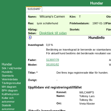
Hundar
S15154/87
Wilcamp's Carmen
Namn:
Kön:
T
Ob
Ras:
tysk schäferhund
Födelsedatum:
1987-01-18
Fär
Hårlag:
Storlek:
Fär
Direktlänk till sidan
Sidan:
Hundinfo
Inavelsgrad:
0,8 %
Beräkning av inavelsgrad är beroende av stamtavlans f
För aktuell hund bedöms det beräknade resultatet va
S13697/78
Fader:
A
Hundar
S61691/82
Moder:
W
Sök / välj hundar
Hundinfo
Titlar: *
Det finns inga registrerade titlar för hunden.
Stamtavla
Veterinärdata
Övrigt:
-
Tävlingsresultat
MH diagram
Uppfödare vid registreringstillfället
BPH diagram
Kennel
:
WILCAMP'S
Kull/helsyskon
Namn
:
Tollstoy Lars
Kullar och
Tollstoy Bo
avkommor
Ort
:
Vreta Kloster
Statistik
avkommor
Aktuella kenneluppgifter