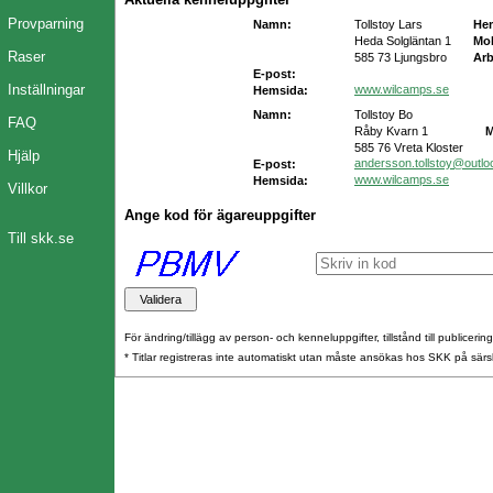
Provparning
Namn:
Tollstoy Lars
He
Heda Solgläntan 1
Mob
Raser
585 73 Ljungsbro
Arb
E-post:
Inställningar
www.wilcamps.se
Hemsida:
Namn:
Tollstoy Bo
FAQ
Råby Kvarn 1
M
585 76 Vreta Kloster
Hjälp
andersson.tollstoy@outl
E-post:
www.wilcamps.se
Hemsida:
Villkor
Ange kod för ägareuppgifter
Till skk.se
För ändring/tillägg av person- och kenneluppgifter, tillstånd till publicerin
* Titlar registreras inte automatiskt utan måste ansökas hos SKK på särs