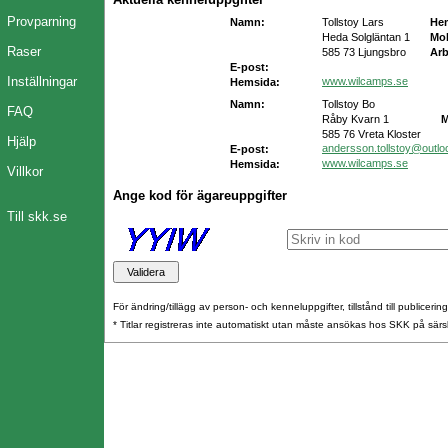
Provparning
Namn:
Tollstoy Lars
He
Heda Solgläntan 1
Mob
Raser
585 73 Ljungsbro
Arb
E-post:
Inställningar
www.wilcamps.se
Hemsida:
Namn:
Tollstoy Bo
FAQ
Råby Kvarn 1
M
585 76 Vreta Kloster
Hjälp
andersson.tollstoy@outl
E-post:
www.wilcamps.se
Hemsida:
Villkor
Ange kod för ägareuppgifter
Till skk.se
För ändring/tillägg av person- och kenneluppgifter, tillstånd till publicerin
* Titlar registreras inte automatiskt utan måste ansökas hos SKK på särs