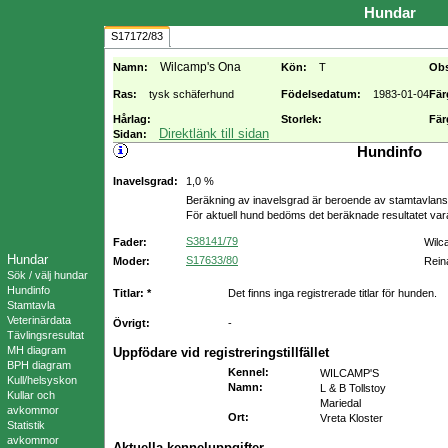
Hundar
S17172/83
Wilcamp's Ona
Namn:
Kön:
T
Ob
Ras:
tysk schäferhund
Födelsedatum:
1983-01-04
Fär
Hårlag:
Storlek:
Fär
Direktlänk till sidan
Sidan:
Hundinfo
Inavelsgrad:
1,0 %
Beräkning av inavelsgrad är beroende av stamtavlans f
För aktuell hund bedöms det beräknade resultatet va
S38141/79
Fader:
Wilc
Hundar
S17633/80
Moder:
Rein
Sök / välj hundar
Hundinfo
Titlar: *
Det finns inga registrerade titlar för hunden.
Stamtavla
Veterinärdata
Övrigt:
-
Tävlingsresultat
MH diagram
Uppfödare vid registreringstillfället
BPH diagram
Kennel
:
WILCAMP'S
Kull/helsyskon
Namn
:
L & B Tollstoy
Kullar och
Mariedal
avkommor
Ort
:
Vreta Kloster
Statistik
avkommor
Aktuella kenneluppgifter