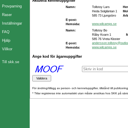
Aktuella kenneluppgifter
Provparning
Namn:
Tollstoy Lars
He
Heda Solgläntan 1
Mob
Raser
585 73 Ljungsbro
Arb
E-post:
Inställningar
www.wilcamps.se
Hemsida:
Namn:
Tollstoy Bo
FAQ
Råby Kvarn 1
M
585 76 Vreta Kloster
Hjälp
andersson.tollstoy@outl
E-post:
www.wilcamps.se
Hemsida:
Villkor
Ange kod för ägareuppgifter
Till skk.se
För ändring/tillägg av person- och kenneluppgifter, tillstånd till publicerin
* Titlar registreras inte automatiskt utan måste ansökas hos SKK på särs