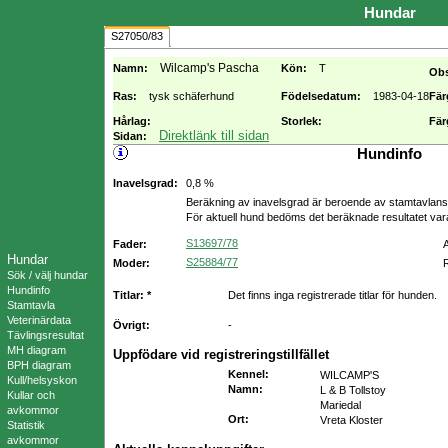
Hundar
S27050/83
Wilcamp's Pascha
Namn:
Kön:
T
Ob
Ras:
tysk schäferhund
Födelsedatum:
1983-04-18
Fär
Hårlag:
Storlek:
Fär
Direktlänk till sidan
Sidan:
Hundinfo
Inavelsgrad:
0,8 %
Beräkning av inavelsgrad är beroende av stamtavlans f
För aktuell hund bedöms det beräknade resultatet va
S13697/78
Fader:
Hundar
S25884/77
Moder:
R
Sök / välj hundar
Hundinfo
Titlar: *
Det finns inga registrerade titlar för hunden.
Stamtavla
Veterinärdata
Övrigt:
-
Tävlingsresultat
MH diagram
Uppfödare vid registreringstillfället
BPH diagram
Kennel
:
WILCAMP'S
Kull/helsyskon
Namn
:
L & B Tollstoy
Kullar och
Mariedal
avkommor
Ort
:
Vreta Kloster
Statistik
avkommor