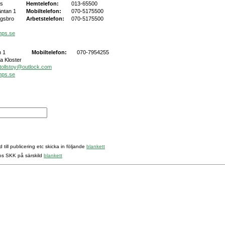
rs
Hemtelefon:
013-65500
äntan 1
Mobiltelefon:
070-5175500
ngsbro
Arbetstelefon:
070-5175500
mps.se
 1
Mobiltelefon:
070-7954255
a Kloster
tollstoy@outlock.com
mps.se
 till publicering etc skicka in följande
blankett
hos SKK på särskild
blankett