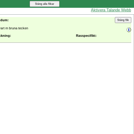
Aktivera Talande Webb
ndum:
vart m bruna tecken
ckning:
Rasspecifikt: