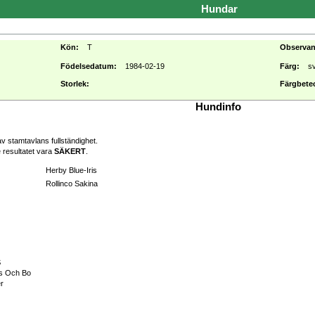
Hundar
Kön:
T
Observa
Födelsedatum:
1984-02-19
Färg:
s
Storlek:
Färgbete
Hundinfo
v stamtavlans fullständighet.
 resultatet vara
SÄKERT
.
Herby Blue-Iris
Rollinco Sakina
S
rs Och Bo
er