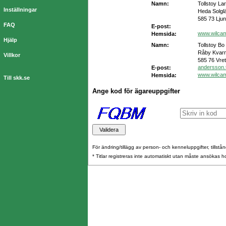
Namn:
Tollstoy La
Inställningar
Heda Solgl
585 73 Lju
FAQ
E-post:
www.wilca
Hemsida:
Hjälp
Namn:
Tollstoy Bo
Råby Kvarn
Villkor
585 76 Vret
andersson.
E-post:
www.wilca
Hemsida:
Till skk.se
Ange kod för ägareuppgifter
För ändring/tillägg av person- och kenneluppgifter, tillstånd
* Titlar registreras inte automatiskt utan måste ansökas 