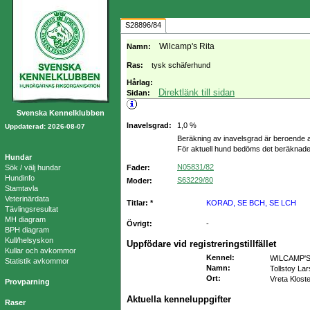
S28896/84
Wilcamp's Rita
Namn:
Ras:
tysk schäferhund
Hårlag:
Direktlänk till sidan
Sidan:
Svenska Kennelklubben
Inavelsgrad:
1,0 %
Uppdaterad: 2026-08-07
Beräkning av inavelsgrad är beroende a
För aktuell hund bedöms det beräknade
Hundar
N05831/82
Sök / välj hundar
Fader:
Hundinfo
S63229/80
Moder:
Stamtavla
Veterinärdata
Titlar: *
KORAD, SE BCH, SE LCH
Tävlingsresultat
MH diagram
Övrigt:
-
BPH diagram
Kull/helsyskon
Uppfödare vid registreringstillfället
Kullar och avkommor
Kennel
:
WILCAMP'
Statistik avkommor
Namn
:
Tollstoy La
Ort
:
Vreta Klost
Provparning
Aktuella kenneluppgifter
Raser