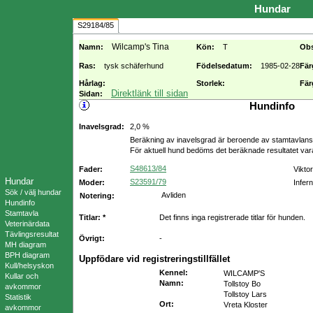
Hundar
S29184/85
Wilcamp's Tina
Namn:
Kön:
T
Ob
Ras:
tysk schäferhund
Födelsedatum:
1985-02-28
Fär
Hårlag:
Storlek:
Fär
Direktlänk till sidan
Sidan:
Hundinfo
Inavelsgrad:
2,0 %
Beräkning av inavelsgrad är beroende av stamtavlans f
För aktuell hund bedöms det beräknade resultatet va
S48613/84
Fader:
Vikto
Hundar
S23591/79
Moder:
Infer
Sök / välj hundar
Avliden
Notering:
Hundinfo
Stamtavla
Titlar: *
Det finns inga registrerade titlar för hunden.
Veterinärdata
Tävlingsresultat
Övrigt:
-
MH diagram
BPH diagram
Uppfödare vid registreringstillfället
Kull/helsyskon
Kennel
:
WILCAMP'S
Kullar och
Namn
:
Tollstoy Bo
avkommor
Tollstoy Lars
Statistik
Ort
:
Vreta Kloster
avkommor