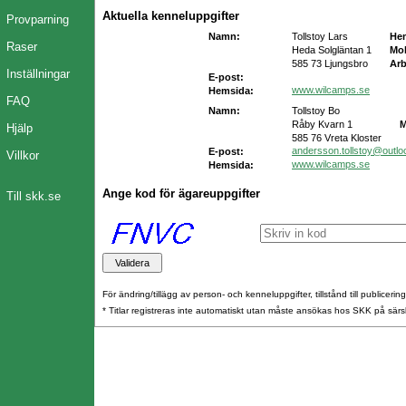
Aktuella kenneluppgifter
Provparning
Namn:
Tollstoy Lars
He
Raser
Heda Solgläntan 1
Mob
585 73 Ljungsbro
Arb
Inställningar
E-post:
www.wilcamps.se
Hemsida:
FAQ
Namn:
Tollstoy Bo
Råby Kvarn 1
M
Hjälp
585 76 Vreta Kloster
andersson.tollstoy@outl
E-post:
Villkor
www.wilcamps.se
Hemsida:
Ange kod för ägareuppgifter
Till skk.se
För ändring/tillägg av person- och kenneluppgifter, tillstånd till publicerin
* Titlar registreras inte automatiskt utan måste ansökas hos SKK på särs