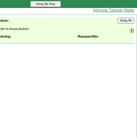
Aktivera Talande Webb
ndum:
vart m bruna tecken
ckning:
Rasspecifikt: