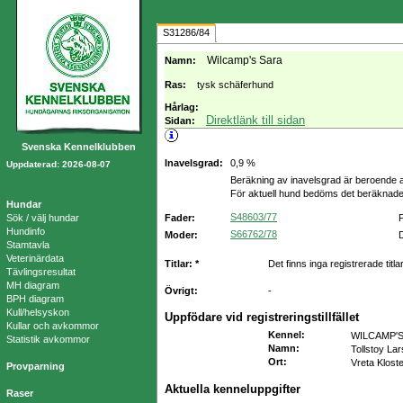
S31286/84
Wilcamp's Sara
Namn:
Ras:
tysk schäferhund
Hårlag:
Direktlänk till sidan
Sidan:
Svenska Kennelklubben
Inavelsgrad:
0,9 %
Uppdaterad: 2026-08-07
Beräkning av inavelsgrad är beroende a
För aktuell hund bedöms det beräknade
Hundar
S48603/77
Sök / välj hundar
Fader:
Hundinfo
S66762/78
Moder:
D
Stamtavla
Veterinärdata
Titlar: *
Det finns inga registrerade titla
Tävlingsresultat
MH diagram
Övrigt:
-
BPH diagram
Kull/helsyskon
Uppfödare vid registreringstillfället
Kullar och avkommor
Kennel
:
WILCAMP'
Statistik avkommor
Namn
:
Tollstoy La
Ort
:
Vreta Klost
Provparning
Aktuella kenneluppgifter
Raser