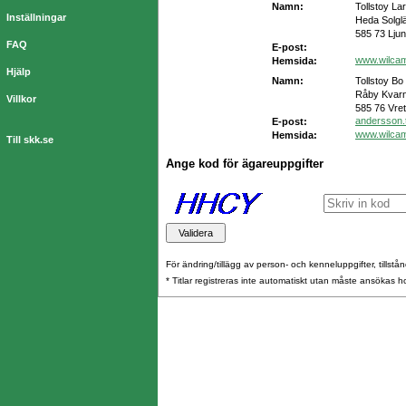
Namn:
Tollstoy La
Inställningar
Heda Solgl
585 73 Lju
FAQ
E-post:
www.wilca
Hemsida:
Hjälp
Namn:
Tollstoy Bo
Råby Kvarn
Villkor
585 76 Vret
andersson.
E-post:
www.wilca
Hemsida:
Till skk.se
Ange kod för ägareuppgifter
För ändring/tillägg av person- och kenneluppgifter, tillstånd
* Titlar registreras inte automatiskt utan måste ansökas 