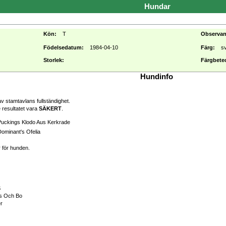
Hundar
Kön:
T
Observa
Födelsedatum:
1984-04-10
Färg:
s
Storlek:
Färgbete
Hundinfo
v stamtavlans fullständighet.
 resultatet vara
SÄKERT
.
Puckings Klodo Aus Kerkrade
ominant's Ofelia
r för hunden.
S
rs Och Bo
er