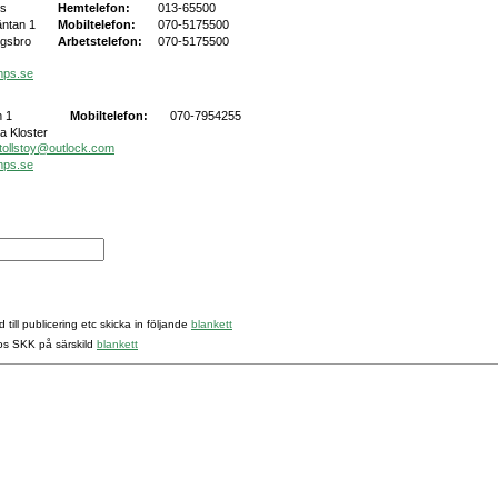
rs
Hemtelefon:
013-65500
äntan 1
Mobiltelefon:
070-5175500
ngsbro
Arbetstelefon:
070-5175500
mps.se
 1
Mobiltelefon:
070-7954255
a Kloster
tollstoy@outlock.com
mps.se
 till publicering etc skicka in följande
blankett
hos SKK på särskild
blankett