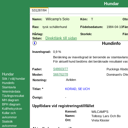
Hundar
S31287/84
Wilcamp's Solo
Namn:
Kön:
T
Ob
Ras:
tysk schäferhund
Födelsedatum:
1984-04-10
Fär
Hårlag:
Storlek:
Fär
Direktlänk till sidan
Sidan:
Hundinfo
Inavelsgrad:
0,9 %
Beräkning av inavelsgrad är beroende av stamtavlans f
För aktuell hund bedöms det beräknade resultatet va
S48603/77
Fader:
Puckings Klodo
Hundar
S66762/78
Moder:
Dominant's Ofel
Sök / välj hundar
Avliden
Notering:
Hundinfo
Stamtavla
Titlar: *
KORAD, SE UCH
Veterinärdata
Tävlingsresultat
Övrigt:
-
MH diagram
BPH diagram
Uppfödare vid registreringstillfället
Kull/helsyskon
Kennel
:
WILCAMP'S
Kullar och
Namn
:
Tollstoy Lars Och Bo
avkommor
Ort
:
Vreta Kloster
Statistik
avkommor