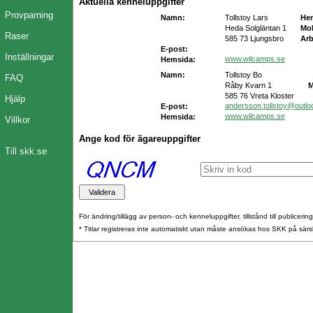
Aktuella kenneluppgifter
Provparning
Namn:
Tollstoy Lars
He
Heda Solgläntan 1
Mob
Raser
585 73 Ljungsbro
Arb
E-post:
Inställningar
www.wilcamps.se
Hemsida:
Namn:
Tollstoy Bo
FAQ
Råby Kvarn 1
M
585 76 Vreta Kloster
Hjälp
andersson.tollstoy@outl
E-post:
www.wilcamps.se
Hemsida:
Villkor
Ange kod för ägareuppgifter
Till skk.se
För ändring/tillägg av person- och kenneluppgifter, tillstånd till publicerin
* Titlar registreras inte automatiskt utan måste ansökas hos SKK på särs