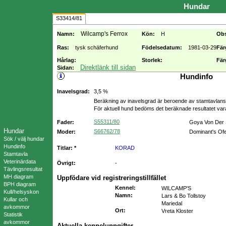
Hundar
S33414/81
Wilcamp's Ferrox
Namn:
Kön:
H
Ob
Ras:
tysk schäferhund
Födelsedatum:
1981-03-29
Fär
Hårlag:
Storlek:
Fär
Direktlänk till sidan
Sidan:
Hundinfo
Inavelsgrad:
3,5 %
Beräkning av inavelsgrad är beroende av stamtavlans f
För aktuell hund bedöms det beräknade resultatet va
S55311/80
Fader:
Goya Von Der
Hundar
S66762/78
Moder:
Dominant's Ofe
Sök / välj hundar
Hundinfo
Titlar: *
KORAD
Stamtavla
Veterinärdata
Övrigt:
-
Tävlingsresultat
MH diagram
Uppfödare vid registreringstillfället
BPH diagram
Kennel
:
WILCAMP'S
Kull/helsyskon
Namn
:
Lars & Bo Tollstoy
Kullar och
Mariedal
avkommor
Ort
:
Vreta Kloster
Statistik
avkommor
Aktuella kenneluppgifter