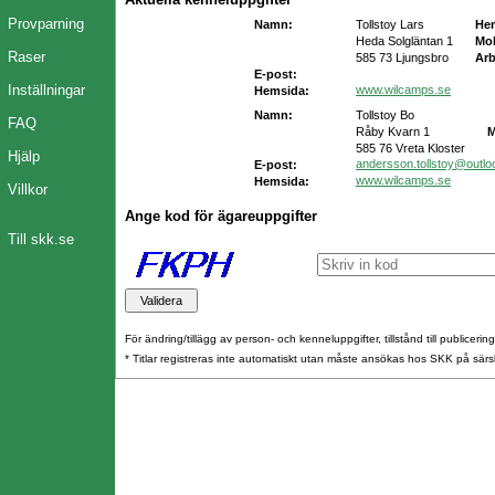
Provparning
Namn:
Tollstoy Lars
He
Heda Solgläntan 1
Mob
Raser
585 73 Ljungsbro
Arb
E-post:
Inställningar
www.wilcamps.se
Hemsida:
Namn:
Tollstoy Bo
FAQ
Råby Kvarn 1
M
585 76 Vreta Kloster
Hjälp
andersson.tollstoy@outl
E-post:
www.wilcamps.se
Hemsida:
Villkor
Ange kod för ägareuppgifter
Till skk.se
För ändring/tillägg av person- och kenneluppgifter, tillstånd till publicerin
* Titlar registreras inte automatiskt utan måste ansökas hos SKK på särs