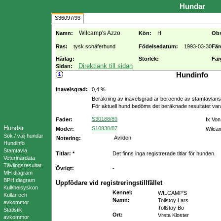
Hundar
S36097/93
Wilcamp's Azzo
Namn:
Kön:
H
Ob
Ras:
tysk schäferhund
Födelsedatum:
1993-03-30
Fär
Hårlag:
Storlek:
Fär
Direktlänk till sidan
Sidan:
Hundinfo
Inavelsgrad:
0,4 %
Beräkning av inavelsgrad är beroende av stamtavlans f
För aktuell hund bedöms det beräknade resultatet va
S30188/89
Fader:
Ix Vo
Hundar
S10838/87
Moder:
Wilca
Sök / välj hundar
Avliden
Notering:
Hundinfo
Stamtavla
Titlar: *
Det finns inga registrerade titlar för hunden.
Veterinärdata
Tävlingsresultat
Övrigt:
-
MH diagram
BPH diagram
Uppfödare vid registreringstillfället
Kull/helsyskon
Kennel
:
WILCAMP'S
Kullar och
Namn
:
Tollstoy Lars
avkommor
Tollstoy Bo
Statistik
Ort
:
Vreta Kloster
avkommor