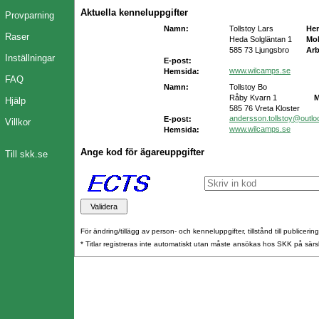
Aktuella kenneluppgifter
Provparning
Namn:
Tollstoy Lars
He
Raser
Heda Solgläntan 1
Mob
585 73 Ljungsbro
Arb
Inställningar
E-post:
www.wilcamps.se
Hemsida:
FAQ
Namn:
Tollstoy Bo
Råby Kvarn 1
M
Hjälp
585 76 Vreta Kloster
andersson.tollstoy@outl
E-post:
Villkor
www.wilcamps.se
Hemsida:
Ange kod för ägareuppgifter
Till skk.se
För ändring/tillägg av person- och kenneluppgifter, tillstånd till publicerin
* Titlar registreras inte automatiskt utan måste ansökas hos SKK på särs