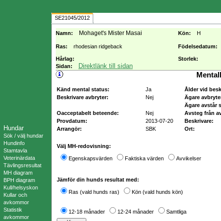
SE21045/2012
Mohaget's Mister Masai
Namn:
Kön:
H
Ras:
rhodesian ridgeback
Födelsedatum:
Hårlag:
Storlek:
Direktlänk till sidan
Sidan:
Mental
Känd mental status:
Ja
Ålder vid bes
Beskrivare avbryter:
Nej
Ägare avbryte
Ägare avstår s
Oacceptabelt beteende:
Nej
Avsteg från a
Provdatum:
2013-07-20
Beskrivare:
Hundar
Arrangör:
SBK
Ort:
Sök / välj hundar
Hundinfo
Välj MH-redovisning:
Stamtavla
Veterinärdata
Egenskapsvärden
Faktiska värden
Avvikelser
Tävlingsresultat
MH diagram
Jämför din hunds resultat med:
BPH diagram
Kull/helsyskon
Ras (vald hunds ras)
Kön (vald hunds kön)
Kullar och
avkommor
Statistik
12-18 månader
12-24 månader
Samtliga
avkommor