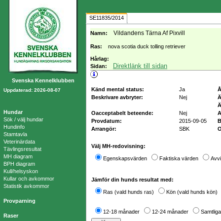
SE11835/2014
Vildandens Tärna Af Pixvill
Namn:
Ras:
nova scotia duck tolling retriever
Hårlag:
Direktlänk till sidan
Sidan:
Svenska Kennelklubben
Känd mental status:
Ja
Å
Uppdaterad: 2026-08-07
Beskrivare avbryter:
Nej
Ä
Ä
Hundar
Oacceptabelt beteende:
Nej
A
Sök / välj hundar
Provdatum:
2015-09-05
B
Hundinfo
Arrangör:
SBK
O
Stamtavla
Veterinärdata
Välj MH-redovisning:
Tävlingsresultat
MH diagram
Egenskapsvärden
Faktiska värden
Avvi
BPH diagram
Kull/helsyskon
Kullar och avkommor
Jämför din hunds resultat med:
Statistik avkommor
Ras (vald hunds ras)
Kön (vald hunds kön)
Provparning
12-18 månader
12-24 månader
Samtliga
Raser