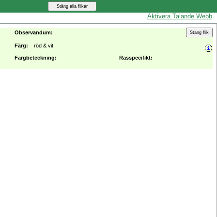
Aktivera Talande Webb
Observandum:
Färg:
röd & vit
Färgbeteckning:
Rasspecifikt: