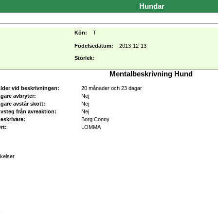
Hundar
Kön:
T
Födelsedatum:
2013-12-13
Storlek:
Mentalbeskrivning Hund
lder vid beskrivningen:
20 månader och 23 dagar
gare avbryter:
Nej
gare avstår skott:
Nej
vsteg från avreaktion:
Nej
eskrivare:
Borg Conny
rt:
LOMMA
kelser