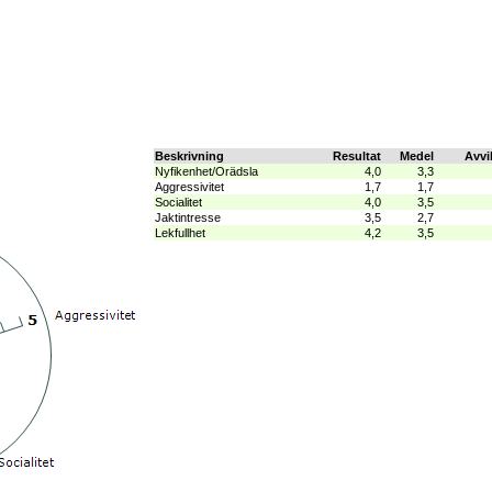
Beskrivning
Resultat
Medel
Avvi
Nyfikenhet/Orädsla
4,0
3,3
Aggressivitet
1,7
1,7
Socialitet
4,0
3,5
Jaktintresse
3,5
2,7
Lekfullhet
4,2
3,5