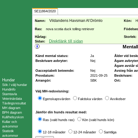
SE11864/2020
Vildandens Havsman Af Drömlo
Namn:
Kön:
H
Ras:
nova scotia duck tolling retriever
Födelse
Hårlag:
Storlek:
Direktlänk till sidan
Sidan:
Mental
Känd mental status:
Ja
Ålder vid besk
Beskrivare avbryter:
Nej
Ägare avbryter
Ägare avstår s
Oacceptabelt beteende:
Nej
Avsteg från av
Provdatum:
2021-09-25
Beskrivare:
Hundar
Arrangör:
SBK
Ort:
Sök / välj hundar
Hundinfo
Välj MH-redovisning:
Stamtavla
Veterinärdata
Egenskapsvärden
Faktiska värden
Avvikelser
Tävlingsresultat
MH diagram
Jämför din hunds resultat med:
BPH diagram
Kull/helsyskon
Ras (vald hunds ras)
Kön (vald hunds kön)
Kullar och
avkommor
Statistik
12-18 månader
12-24 månader
Samtliga
avkommor