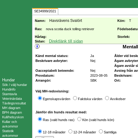
SE34999/2021
Havsrävens Svalört
Namn:
Kön:
T
Ras:
nova scotia duck tolling retriever
Födelsedat
Hårlag:
Storlek:
Direktlänk till sidan
Sidan:
Mental
Känd mental status:
Ja
Ålder vid besk
Beskrivare avbryter:
Nej
Ägare avbryter
Ägare avstår s
Oacceptabelt beteende:
Nej
Avsteg från av
Provdatum:
2023-08-05
Beskrivare:
Hundar
Arrangör:
SBK
Ort:
Sök / välj hundar
Hundinfo
Välj MH-redovisning:
Stamtavla
Veterinärdata
Egenskapsvärden
Faktiska värden
Avvikelser
Tävlingsresultat
MH diagram
Jämför din hunds resultat med:
BPH diagram
Kull/helsyskon
Ras (vald hunds ras)
Kön (vald hunds kön)
Kullar och
avkommor
Statistik
12-18 månader
12-24 månader
Samtliga
avkommor