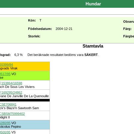
Hundar
Kön:
T
Obser
Födelsedatum:
2004-12-21
Färg:
Storlek:
Färgbe
Stamtavla
6,3 %
Det beräknade resultatet bedöms vara
SÄKERT
.
lsgrad:
20399/84
gvads Virak
0517/95
VO
se
F153864/16598
ch De Sous Les Viviers
F169295/24862
ane De Janville De La Quenouille
CSE706841
ck's Blaze'n Sawtooth Sam
CSBSM75999402
light II
6280/95
VO
ticolus Pepino
9500/95
VS