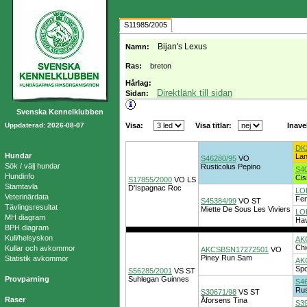
S11985/2005
Bijan's Lexus
Namn:
Ras:
breton
Hårlag:
Direktlänk till sidan
Sidan:
Svenska Kennelklubben
Uppdaterad: 2026-08-07
Visa:
Visa titlar:
Inave
DK
Hundar
Lan
S46280/95
VO
Sök / välj hundar
Rusticolus Pepino
S4
Hundinfo
Cis
S17855/2000
VO
LS
Stamtavla
D'Ispagnac Roc
LO
Veterinärdata
Fen
S45384/99
VO
ST
Tävlingsresultat
Miette De Sous Les Viviers
LO
MH diagram
Hav
BPH diagram
Kull/helsyskon
AK
Chi
Kullar och avkommor
AKCSBSN17272501
VO
Piney Run Sam
Statistik avkommor
AK
Spot
S56285/2001
VS
ST
Provparning
Suhlegan Guinnes
S4
Rus
S30671/98
VS
ST
Raser
Åforsens Tina
S3