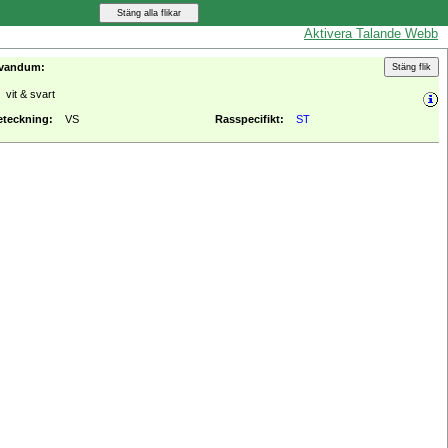
Aktivera Talande Webb
vandum:
vit & svart
eteckning:
VS
Rasspecifikt:
ST