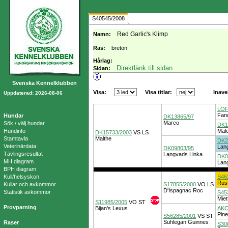
S40545/2008
Red Garlic's Klimp
Namn:
Ras:
breton
Hårlag:
Direktlänk till sidan
Sidan:
Svenska Kennelklubben
Visa:
Visa titlar:
Inave
Uppdaterad: 2026-08-06
LOF
Fanc
Hundar
DK13865/97
Marco
Sök / välj hundar
DK1
Hundinfo
Mal
DK15733/2003
VS
LS
Stamtavla
Malthe
DK2
Veterinärdata
Lan
DK09803/95
Tävlingsresultat
Langvads Linka
DK0
MH diagram
Lan
BPH diagram
Kull/helsyskon
S46
Rust
Kullar och avkommor
S17855/2000
VO
LS
D'Ispagnac Roc
Statistik avkommor
S45
Miet
S11985/2005
VO
ST
Provparning
Bijan's Lexus
AKC
Pin
S56285/2001
VS
ST
Suhlegan Guinnes
Raser
S30