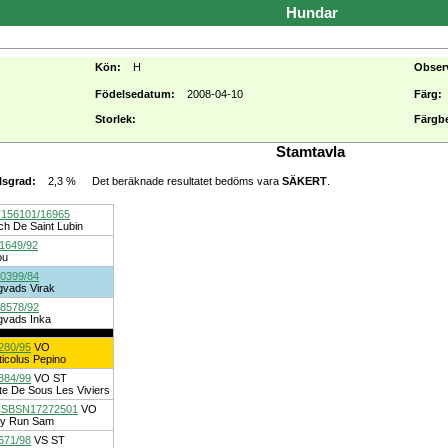
Hundar
Kön:
H
Obser
Födelsedatum:
2008-04-10
Färg:
Storlek:
Färgb
Stamtavla
2,3 %
Det beräknade resultatet bedöms vara
SÄKERT
.
lsgrad:
156101/16965
h De Saint Lubin
1649/92
ou
0399/84
gvads Virak
8578/92
gvads Inka
280/95
VO
icolus Pepino
384/99
VO
ST
te De Sous Les Viviers
SBSN17272501
VO
ey Run Sam
671/98
VS
ST