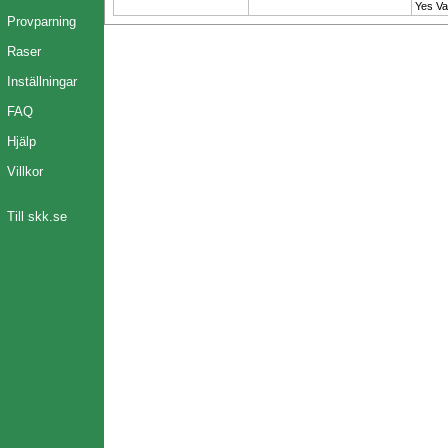
Yes Van
Provparning
Raser
Inställningar
FAQ
Hjälp
Villkor
Till skk.se