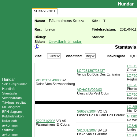
Hundar
SE33776/2011
Pålamalmens Krozza
Namn:
Kön:
T
Ras:
breton
Födelsedatum:
2011-04-11
Hårlag:
Storlek:
Direktlänk till sidan
Sidan:
Stamtavla
Visa:
Visa titlar:
0,8
Inavelsgrad:
LOF19
Oscar
LOF231397/28437
Venus Du Bois Des Ecrivains
LOF20
Hundar
Reglis
VDH/CBV049/08
SV
Delos Vom Schwanenberg
Sök / välj hundar
LOF20
Hundinfo
Phenix
VDH/CBV029/03
Stamtavla
Ulesca Du Petit Odon
LOF20
Veterinärdata
Polden
Tävlingsresultat
LOI35
MH diagram
Irian 
S66577/2004
VO
LS
BPH diagram
Pasties De La Cour Des Perdrix
Kull/helsyskon
NHSB2
De Wi
Kullar och
S22071/2008
VO
AS
Pålamalmens El Cobra
avkommor
LOSH0
Undro V
Statistik
S61381/2007
SV
LS
Elske Van 't Gillishof
avkommor
LOSH0