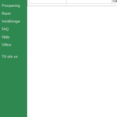
Cob
Provparning
Raser
Inställningar
FAQ
Hjälp
Villkor
Till skk.se