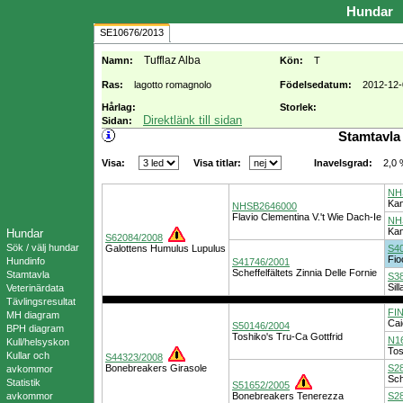
Hundar
SE10676/2013
Tufflaz Alba
Namn:
Kön:
T
Ras:
lagotto romagnolo
Födelsedatum:
2012-12-
Hårlag:
Storlek:
Direktlänk till sidan
Sidan:
Stamtavla
Visa:
Visa titlar:
2,0
Inavelsgrad:
NH
Kan
NHSB2646000
Flavio Clementina V.'t Wie Dach-Ie
NH
Kan
Hundar
S62084/2008
Sök / välj hundar
Galottens Humulus Lupulus
S4
Fio
Hundinfo
S41746/2001
Scheffelfältets Zinnia Delle Fornie
Stamtavla
S3
Sill
Veterinärdata
Tävlingsresultat
FI
MH diagram
Cai
S50146/2004
BPH diagram
Toshiko's Tru-Ca Gottfrid
N1
Kull/helsyskon
Tos
Kullar och
S44323/2008
Bonebreakers Girasole
S2
avkommor
Sch
Statistik
S51652/2005
avkommor
Bonebreakers Tenerezza
S2