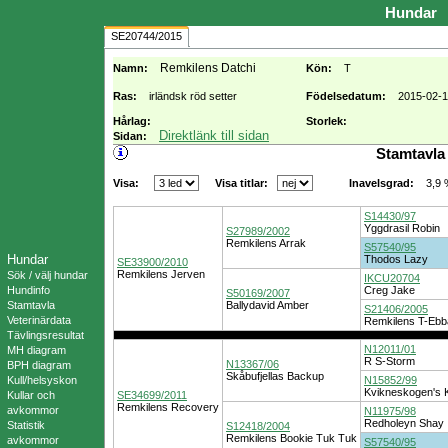
Hundar
SE20744/2015
Remkilens Datchi
Namn:
Kön:
T
Ras:
irländsk röd setter
Födelsedatum:
2015-02-
Hårlag:
Storlek:
Direktlänk till sidan
Sidan:
Stamtavla
Visa:
Visa titlar:
3,9
Inavelsgrad:
S14430/97
Yggdrasil Robin
S27989/2002
Remkilens Arrak
S57540/95
Hundar
Thodos Lazy
SE33900/2010
Remkilens Jerven
Sök / välj hundar
IKCU20704
Hundinfo
Creg Jake
S50169/2007
Stamtavla
Ballydavid Amber
S21406/2005
Veterinärdata
Remkilens T-Ebb
Tävlingsresultat
N12011/01
MH diagram
R S-Storm
N13367/06
BPH diagram
Skåbufjellas Backup
Kull/helsyskon
N15852/99
Kvikneskogen's 
Kullar och
SE34699/2011
Remkilens Recovery
avkommor
N11975/98
Redholeyn Shay
Statistik
S12418/2004
Remkilens Bookie Tuk Tuk
avkommor
S57540/95