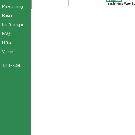
Tråsletten's Waerk
Provparning
Raser
Inställningar
FAQ
Hjälp
Villkor
Till skk.se