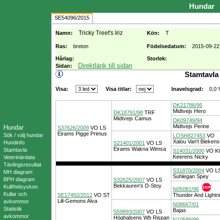
Hundar
SE54096/2015
Tricky Treet's Iriz
Namn:
Kön:
T
Ras:
breton
Födelsedatum:
2015-09-22
Hårlag:
Storlek:
Direktlänk till sidan
Sidan:
Stamtavla
Visa:
Visa titlar:
0,0
Inavelsgrad:
DK21786/95
Midtvejs Hero
DK18791/98
TRF
Midtvejs Camus
DK09749/94
Midtvejs Perine
Hundar
S37626/2009
VO
LS
Eirams Pigge Primus
Sök / välj hundar
LOSH827453
VO
Xalou Van't Bieken
Hundinfo
S21401/2001
VO
LS
Eirams Wakna Wimsa
Stamtavla
S14031/2000
VO
K
Keerens Nicky
Veterinärdata
Tävlingsresultat
S31870/2004
VO
L
MH diagram
Suhlegan Spey
BPH diagram
S32625/2007
VO
LS
Bekkauren's D-Stoy
Kull/helsyskon
N05081/96
Kullar och
SE17492/2012
VO
ST
Thunder And Lightn
Lill-Gemons Alva
avkommor
N08667/01
Statistik
Bajas
S59893/2007
VO
LS
avkommor
Höghalsens Wb Rispan
N10589/99