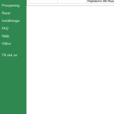
Höghalsens Wb Risp
Provparning
Raser
Inställningar
FAQ
Hjälp
Villkor
Till skk.se