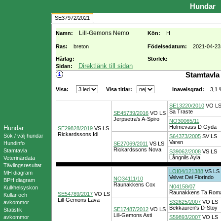
Hundar
SE37972/2021
Lill-Gemons Nemo
Namn:
Kön:
H
Ras:
breton
Födelsedatum:
2021-04-23
Hårlag:
Storlek:
Direktlänk till sidan
Sidan:
Stamtavla
Visa:
Visa titlar:
3,1
Inavelsgrad:
SE13220/2010
VO
L
Sa Traste
SE45739/2016
VO
LS
Jerpsetra's A-Spiro
NO30065/11
Holmevass D Gyda
Hundar
SE29828/2019
VS
LS
Rickardssons Idi
Sök / välj hundar
S64373/2005
SV
LS
Varen
Hundinfo
SE27069/2011
VS
LS
Rickardssons Nova
Stamtavla
S39062/2008
VS
LS
Långnils Ayla
Veterinärdata
Tävlingsresultat
LOI04/121388
VS
LS
MH diagram
Velvet Dei Fiorindo
NO34111/10
BPH diagram
Raunakkens Cox
N04158/07
Kull/helsyskon
Raunakkens Ta Roma
SE54789/2017
VO
LS
Kullar och
Lill-Gemons Lava
S32625/2007
VO
LS
avkommor
Bekkauren's D-Stoy
SE17487/2012
VO
LS
Statistik
Lill-Gemons Asti
avkommor
S59893/2007
VO
LS