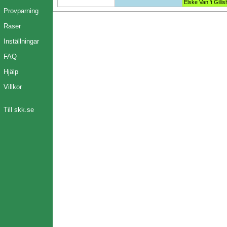
Elske Van 't Gillis
Provparning
Raser
Inställningar
FAQ
Hjälp
Villkor
Till skk.se