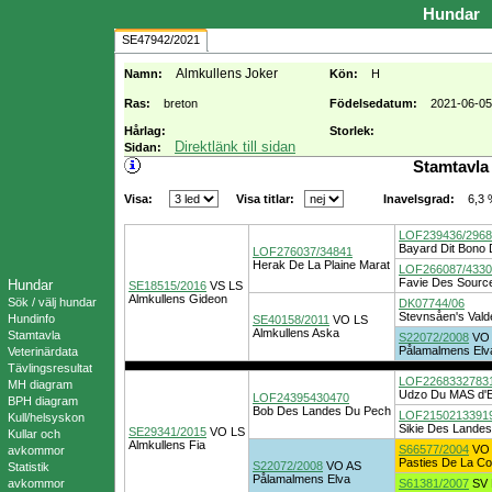
Hundar
SE47942/2021
Almkullens Joker
Namn:
Kön:
H
Ras:
breton
Födelsedatum:
2021-06-05
Hårlag:
Storlek:
Direktlänk till sidan
Sidan:
Stamtavla
Visa:
Visa titlar:
6,3
Inavelsgrad:
LOF239436/2968
Bayard Dit Bono 
LOF276037/34841
Herak De La Plaine Marat
LOF266087/4330
Favie Des Source
Hundar
SE18515/2016
VS
LS
Almkullens Gideon
Sök / välj hundar
DK07744/06
Stevnsåen's Vald
Hundinfo
SE40158/2011
VO
LS
Almkullens Aska
Stamtavla
S22072/2008
VO
Pålamalmens Elv
Veterinärdata
Tävlingsresultat
LOF2268332783
MH diagram
Udzo Du MAS d'
LOF24395430470
BPH diagram
Bob Des Landes Du Pech
LOF2150213391
Kull/helsyskon
Sikie Des Lande
SE29341/2015
VO
LS
Kullar och
Almkullens Fia
S66577/2004
VO
avkommor
Pasties De La Co
S22072/2008
VO
AS
Statistik
Pålamalmens Elva
avkommor
S61381/2007
SV