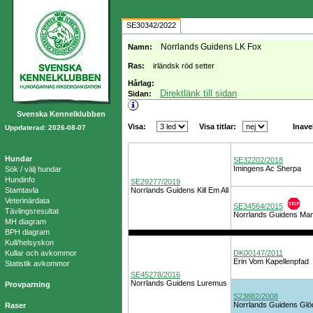
SE30342/2022
Norrlands Guidens LK Fox
Namn:
Ras:
irländsk röd setter
Hårlag:
Direktlänk till sidan
Sidan:
Svenska Kennelklubben
Visa:
Visa titlar:
Inave
Uppdaterad: 2026-08-07
Hundar
SE32202/2018
Imingens Ac Sherpa
Sök / välj hundar
Hundinfo
SE29277/2019
Stamtavla
Norrlands Guidens Kill Em All
Veterinärdata
SE34564/2015
Tävlingsresultat
Norrlands Guidens M
MH diagram
BPH diagram
Kull/helsyskon
Kullar och avkommor
DK00147/2011
Erin Vom Kapellenpfad
Statistik avkommor
SE45278/2016
Norrlands Guidens Luremus
Provparning
S23882/2008
Norrlands Guidens Glöd
Raser