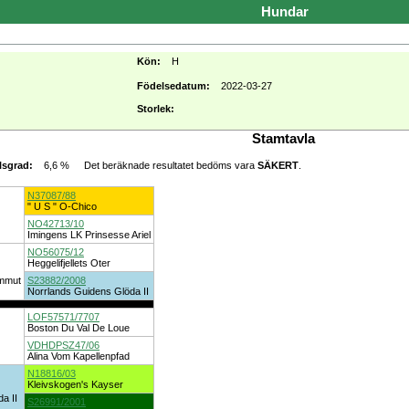
Hundar
Kön:
H
Födelsedatum:
2022-03-27
Storlek:
Stamtavla
6,6 %
Det beräknade resultatet bedöms vara
SÄKERT
.
lsgrad:
N37087/88
" U S " O-Chico
NO42713/10
Imingens LK Prinsesse Ariel
NO56075/12
Heggelifjellets Oter
ammut
S23882/2008
Norrlands Guidens Glöda II
LOF57571/7707
Boston Du Val De Loue
VDHDPSZ47/06
Alina Vom Kapellenpfad
N18816/03
Kleivskogen's Kayser
a II
S26991/2001