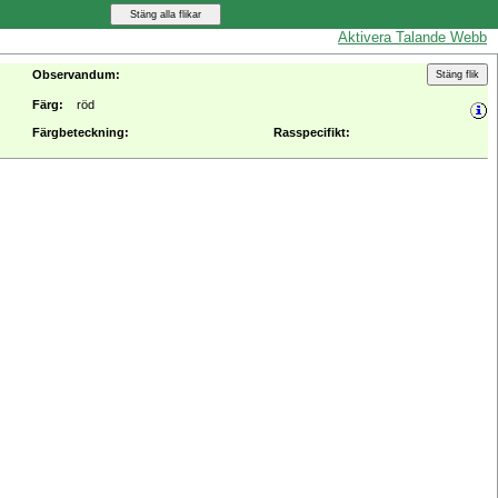
Aktivera Talande Webb
Observandum:
Färg:
röd
Färgbeteckning:
Rasspecifikt: