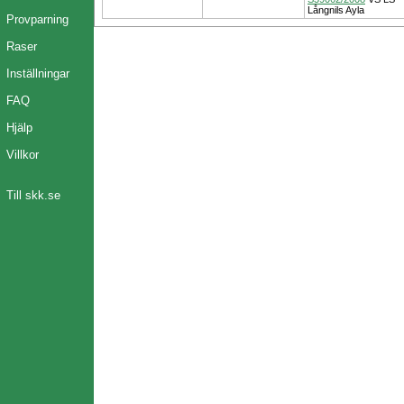
Långnils Ayla
Provparning
Raser
Inställningar
FAQ
Hjälp
Villkor
Till skk.se