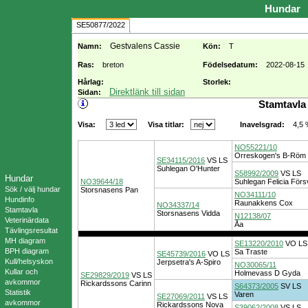
Hundar
SE50877/2022
Gestvalens Cassie
Namn:
Kön:
T
Ras:
breton
Födelsedatum:
2022-08-15
Hårlag:
Storlek:
Direktlänk till sidan
Sidan:
Stamtavla
Visa:
Visa titlar:
4,5
Inavelsgrad:
NO55221/10
Orreskogen's B-Röm
SE34115/2016
VS
LS
Suhlegan O'Hunter
S58992/2009
VS
LS
Hundar
NO39644/18
Suhlegan Felicia För
Sök / välj hundar
Storsnasens Pan
NO34111/10
Hundinfo
Raunakkens Cox
NO34337/14
Stamtavla
Storsnasens Vidda
N12138/07
Veterinärdata
Åa
Tävlingsresultat
MH diagram
SE13220/2010
VO
LS
BPH diagram
Sa Traste
SE45739/2016
VO
LS
Kull/helsyskon
Jerpsetra's A-Spiro
NO30065/11
Kullar och
Holmevass D Gyda
SE29829/2019
VS
LS
avkommor
Rickardssons Carinn
S64373/2005
SV
LS
Statistik
Varen
SE27069/2011
VS
LS
avkommor
Rickardssons Nova
S39062/2008
VS
LS