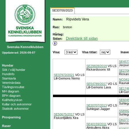
SE33700/2023
Ripvidets Vera
Namn:
Ras:
breton
Hårlag:
Direktlänk till sidan
Sidan:
Svenska Kennelklubben
Visa:
Visa titlar:
Inave
Uppdaterad: 2026-08-07
SE457
Jerpset
Hundar
SE29828/2019
VS
LS
Rickardssons Idi
Sök / välj hundar
SE2706
Hundinfo
Rickar
SE37972/2021
VO
LS
Stamtavla
Lill-Gemons Nemo
NO341
Veterinärdata
Rauna
SE54789/2017
VO
LS
Tävlingsresultat
Lill-Gemons Lava
SE174
MH diagram
Lill-Ge
BPH diagram
Kull/helsyskon
SE604
Suhleg
Kullar och avkommor
SE20707/2013
VO
LS
Statistik avkommor
Suhlegan Jagger
S58992
SE50675/2017
VO
LS
Suhleg
Provparning
Fiskonfjällets Kira
DK077
Stevns
SE40159/2011
VO
LS
Raser
Almkullens Akira
S22072