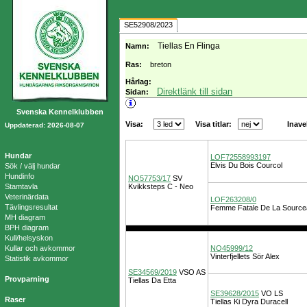
SE52908/2023
Tiellas En Flinga
Namn:
Ras:
breton
Hårlag:
Direktlänk till sidan
Sidan:
Svenska Kennelklubben
Visa:
Visa titlar:
Inave
Uppdaterad: 2026-08-07
Hundar
LOF72558993197
Elvis Du Bois Courcol
Sök / välj hundar
Hundinfo
NO57753/17
SV
Stamtavla
Kvikksteps C - Neo
Veterinärdata
LOF263208/0
Tävlingsresultat
Femme Fatale De La Source
MH diagram
BPH diagram
Kull/helsyskon
Kullar och avkommor
NO45999/12
Vinterfjellets Sör Alex
Statistik avkommor
SE34569/2019
VSO
AS
Provparning
Tiellas Da Etta
SE39628/2015
VO
LS
Raser
Tiellas Ki Dyra Duracell