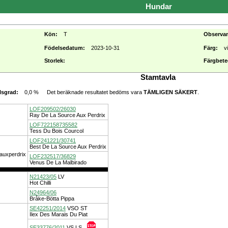
Hundar
Kön:
T
Observa
Födelsedatum:
2023-10-31
Färg:
v
Storlek:
Färgbete
Stamtavla
0,0 %
Det beräknade resultatet bedöms vara
TÄMLIGEN SÄKERT
.
lsgrad:
LOF209502/26030
Ray De La Source Aux Perdrix
LOF722158735582
Tess Du Bois Courcol
LOF241221/30741
Best De La Source Aux Perdrix
auxperdrix
LOF232517/36829
Venus De La Malbirado
N21423/05
LV
Hot Chilli
N24964/06
Bråke-Bötta Pippa
SE42251/2014
VSO
ST
Ilex Des Marais Du Piat
SE33776/2011
VS
LS