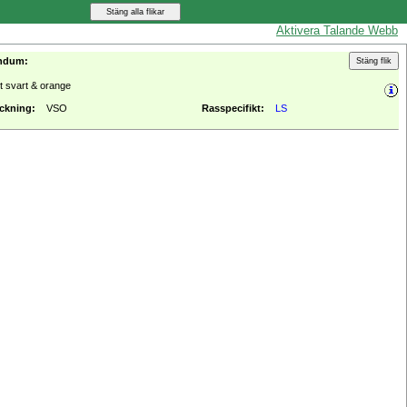
Aktivera Talande Webb
ndum:
it svart & orange
ckning:
VSO
Rasspecifikt:
LS