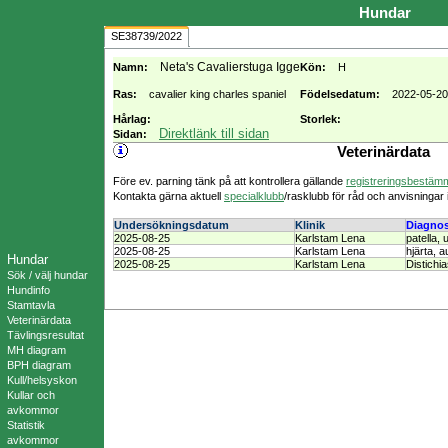
Hundar
SE38739/2022
Neta's Cavalierstuga Igge
Namn:
Kön:
H
Ras:
cavalier king charles spaniel
Födelsedatum:
2022-05-20
Hårlag:
Storlek:
Direktlänk till sidan
Sidan:
Veterinärdata
Före ev. parning tänk på att kontrollera gällande
registreringsbestämm
Kontakta gärna aktuell
specialklubb
/rasklubb för råd och anvisningar 
Undersökningsdatum
Klinik
Diagno
2025-08-25
Karlstam Lena
patella, 
2025-08-25
Karlstam Lena
hjärta, 
Hundar
2025-08-25
Karlstam Lena
Distichia
Sök / välj hundar
Hundinfo
Stamtavla
Veterinärdata
Tävlingsresultat
MH diagram
BPH diagram
Kull/helsyskon
Kullar och
avkommor
Statistik
avkommor