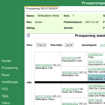
Provparninga
Provparning SE13779/2018
Almkullens Hexa
Namn:
Kön:
T
O
Ras:
breton
Födelsedatum:
2017-12-22
F
Hårlag:
Storlek:
F
Provparning stamt
Visa:
Visa titlar:
3,9
Inavelsgrad:
NO22857/04
Felix
NO51071/16
VO
Hundar
Kamvatnet's Fant
NO37745/10
Kamvatnet's H
SE47419/2022
VO
LS
Provparning
Almkullens Leif
LOF24395430
Bob Des Land
SE29341/2015
VO
LS
Raser
Almkullens Fia
S22072/2008
Pålamalmens 
Inställningar
valp
ÖHZB/EBR22
Clint De L'Ard
FAQ
DK12171/2014
VO
Inouk De L'Ardour
LOF261333/4
Hjälp
Odet Del Pelleg
SE13779/2018
VO
LS
Almkullens Hexa
DK07744/06
Villkor
Stevnsåen's V
SE40158/2011
VO
LS