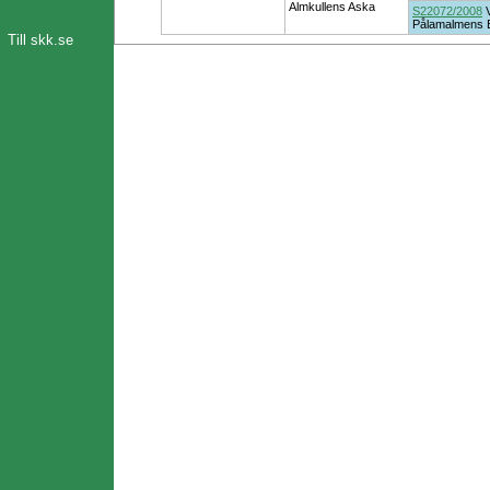
Almkullens Aska
S22072/2008
Pålamalmens 
Till skk.se