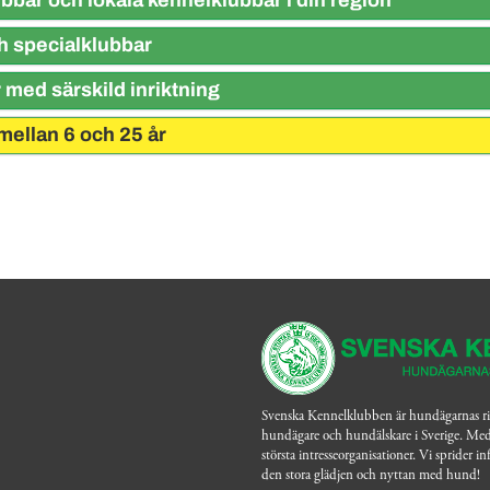
bbar och lokala kennelklubbar i din region
h specialklubbar
 med särskild inriktning
 mellan 6 och 25 år
Svenska Kennelklubben är hundägarnas riks
hundägare och hundälskare i Sverige. Me
största intresseorganisationer. Vi sprider 
den stora glädjen och nyttan med hund!