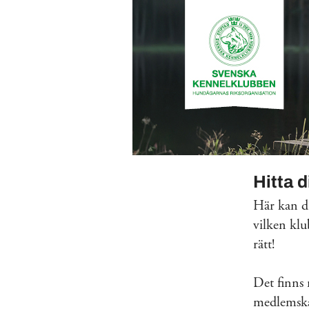
Hitta 
Här kan du
vilken klu
rätt!
Det finns
medlemskap