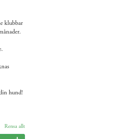
de klubbar
 månader.
e.
knas
 din hund!
Rensa allt