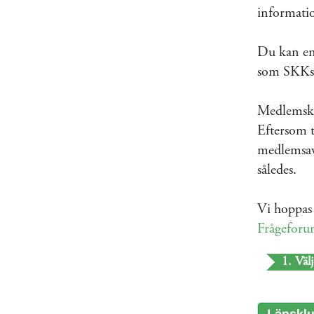
informati
Du kan enk
som SKKs 
Medlemskap
Eftersom t
medlemsavg
således.
Vi hoppas 
Frågefor
1. Välj