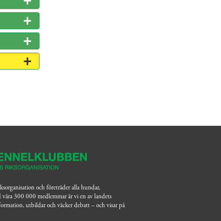
organisation och företräder alla hundar,
d våra 300 000 medlemmar är vi en av landets
information, utbildar och väcker debatt – och visar på