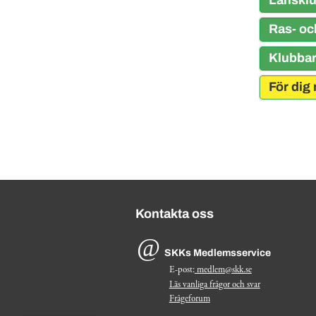
Länsklu
Ras- oc
Klubbar
För dig
Kontakta oss
SKKs Medlemsservice
E-post:
medlem@skk.se
Läs vanliga frågor och svar
Frågeforum