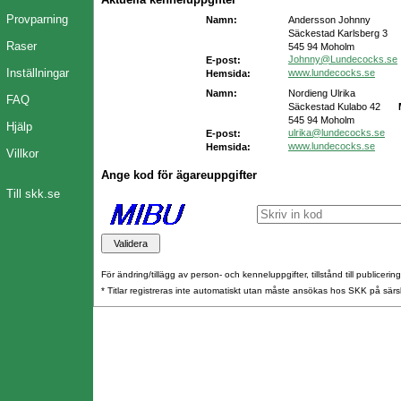
Provparning
Namn:
Andersson Johnny
Säckestad Karlsberg 3
Raser
545 94 Moholm
Johnny@Lundecocks.se
E-post:
Inställningar
www.lundecocks.se
Hemsida:
Namn:
Nordieng Ulrika
FAQ
Säckestad Kulabo 42
545 94 Moholm
Hjälp
ulrika@lundecocks.se
E-post:
www.lundecocks.se
Hemsida:
Villkor
Ange kod för ägareuppgifter
Till skk.se
För ändring/tillägg av person- och kenneluppgifter, tillstånd till publicerin
* Titlar registreras inte automatiskt utan måste ansökas hos SKK på särs