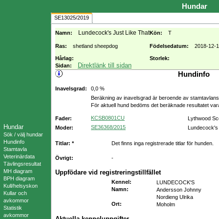
Hundar
SE13025/2019
Lundecock's Just Like That
Namn:
Kön:
T
Ras:
shetland sheepdog
Födelsedatum:
2018-12-
Hårlag:
Storlek:
Direktlänk till sidan
Sidan:
Hundinfo
Inavelsgrad:
0,0 %
Beräkning av inavelsgrad är beroende av stamtavlans f
För aktuell hund bedöms det beräknade resultatet va
KCSB0801CU
Fader:
Lythwood Sc
Hundar
SE36368/2015
Moder:
Lundecock's 
Sök / välj hundar
Hundinfo
Titlar: *
Det finns inga registrerade titlar för hunden.
Stamtavla
Veterinärdata
Övrigt:
-
Tävlingsresultat
MH diagram
Uppfödare vid registreringstillfället
BPH diagram
Kennel
:
LUNDECOCK'S
Kull/helsyskon
Namn
:
Andersson Johnny
Kullar och
Nordieng Ulrika
avkommor
Ort
:
Moholm
Statistik
avkommor
Aktuella kenneluppgifter