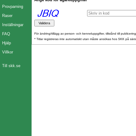
Provparning
Raser
Inställningar
FAQ
För ändring/tillägg av person- och kenneluppgifter, tillstånd till publicerin
* Titlar registreras inte automatiskt utan måste ansökas hos SKK på särs
Hjälp
Villkor
Till skk.se