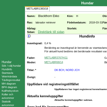
Hundar
METLABR1383/18
Blackthorn Ekko
Namn:
Kön:
H
Ob
Ras:
labrador retriever
Födelsedatum:
2018-03-31
Fär
Hårlag:
Storlek:
Fär
Direktlänk till sidan
Sidan:
Hundinfo
Inavelsgrad:
0,4 %
Beräkning av inavelsgrad är beroende av stamtavlans f
För aktuell hund bedöms det beräknade resultatet va
METLABR3767H/11
Fader:
Ga
Hundar
METLABR68/14
Moder:
Bl
Sök / välj hundar
Hundinfo
Titlar: *
DK BCH, NORD JCH
Stamtavla
Veterinärdata
Övrigt:
-
Tävlingsresultat
MH diagram
Uppfödare vid registreringstillfället
BPH diagram
Uppfödaren har inget registrerat kennelnamn 
Kull/helsyskon
Kullar och
Aktuella kenneluppgifter
avkommor
Aktuella kenneluppgifter saknas.
Statistik
avkommor
Ange kod för ägareuppgifter