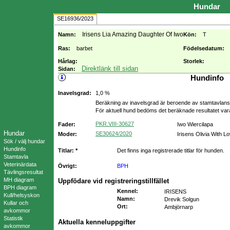
Hundar
SE16936/2023
Irisens Lia Amazing Daughter Of Iwo
Namn:
Kön:
T
Ras:
barbet
Födelsedatum:
Hårlag:
Storlek:
Direktlänk till sidan
Sidan:
Hundinfo
Inavelsgrad:
1,0 %
Beräkning av inavelsgrad är beroende av stamtavlans f
För aktuell hund bedöms det beräknade resultatet va
PKR.VIII-30627
Fader:
Iwo Wiercilapa
Hundar
SE30624/2020
Moder:
Irisens Olivia With 
Sök / välj hundar
Hundinfo
Titlar: *
Det finns inga registrerade titlar för hunden.
Stamtavla
Veterinärdata
Övrigt:
BPH
Tävlingsresultat
MH diagram
Uppfödare vid registreringstillfället
BPH diagram
Kennel
:
IRISENS
Kull/helsyskon
Namn
:
Drevik Solgun
Kullar och
Ort
:
Ambjörnarp
avkommor
Statistik
Aktuella kenneluppgifter
avkommor