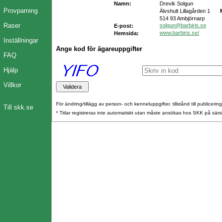
Namn:
Drevik Solgun
Provparning
Älvshult Lillagården 1
514 93 Ambjörnarp
Raser
solgun@barbiris.se
E-post:
www.barbiris.se/
Hemsida:
Inställningar
Ange kod för ägareuppgifter
FAQ
Hjälp
Villkor
För ändring/tillägg av person- och kenneluppgifter, tillstånd till publicerin
Till skk.se
* Titlar registreras inte automatiskt utan måste ansökas hos SKK på särs