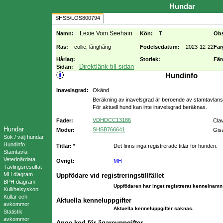
Hundar
SHSB/LOS800794
Lexie Vom Seehain
Namn:
Kön:
T
Ob
Ras:
collie, långhårig
Födelsedatum:
2023-12-22
Fär
Hårlag:
Storlek:
Fär
Direktlänk till sidan
Sidan:
Hundinfo
Inavelsgrad:
Okänd
Beräkning av inavelsgrad är beroende av stamtavlans f
För aktuell hund kan inte inavelsgrad beräknas.
VDHDCC13186
Fader:
Cla
Hundar
SHSB766641
Moder:
Gis
Sök / välj hundar
Hundinfo
Titlar: *
Det finns inga registrerade titlar för hunden.
Stamtavla
Veterinärdata
Övrigt:
MH
Tävlingsresultat
MH diagram
Uppfödare vid registreringstillfället
BPH diagram
Uppfödaren har inget registrerat kennelnamn 
Kull/helsyskon
Kullar och
Aktuella kenneluppgifter
avkommor
Aktuella kenneluppgifter saknas.
Statistik
avkommor
Ange kod för ägareuppgifter