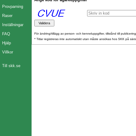
Provparning
Raser
Inställningar
FAQ
För ändring/tillägg av person- och kenneluppgifter, tillstånd till publicerin
* Titlar registreras inte automatiskt utan måste ansökas hos SKK på särs
Hjälp
Villkor
Till skk.se