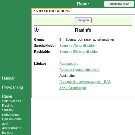
Raser
KARELSK BJÖRNHUND
Rasinfo
Grupp:
5
Spetsar och raser av urhundstyp
Specialklubb:
Svenska Älghundklubben
Rasklubb:
Svenska Björnhundklubben
Länkar:
Rasstandard
Registreringsbestämmelser
Avelshäfte
Hundar
Rasspecifika avelsstrategier - RAS
Provparning
SKKs Grundregler
Raser
Sök / välj ras
Rasinfo
Statistik
registrering
Djur använda i
avel
Avelsstruktur -
barnbarn