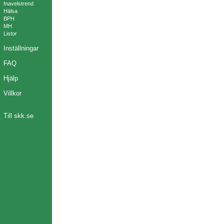
Inavelstrend
Hälsa
BPH
MH
Listor
Inställningar
FAQ
Hjälp
Villkor
Till skk.se