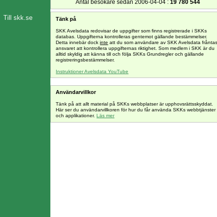
Antal besökare sedan 2006-04-04 :
19 780 544
Till skk.se
Tänk på
SKK Avelsdata redovisar de uppgifter som finns registrerade i SKKs
databas. Uppgifterna kontrolleras gentemot gällande bestämmelser.
Detta innebär dock
inte
att du som användare av SKK Avelsdata frånta
ansvaret att kontrollera uppgifternas riktighet. Som medlem i SKK är du
alltid skyldig att känna till och följa SKKs Grundregler och gällande
registreringsbestämmelser.
Instruktioner Avelsdata YouTube
Användarvillkor
Tänk på att allt material på SKKs webbplatser är upphovsrättsskyddat.
Här ser du användarvillkoren för hur du får använda SKKs webbtjänster
och applikationer.
Läs mer