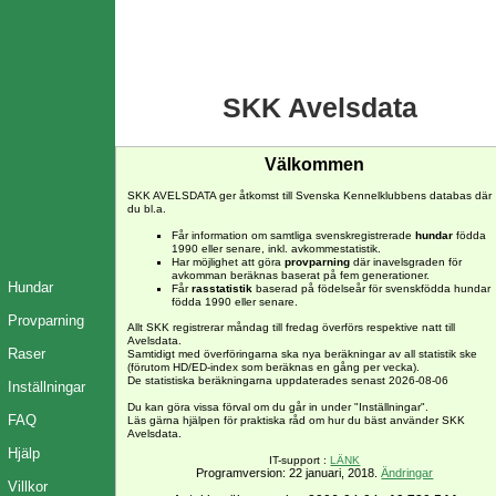
SKK Avelsdata
Välkommen
SKK AVELSDATA ger åtkomst till Svenska Kennelklubbens databas där
du bl.a.
Får information om samtliga svenskregistrerade
hundar
födda
1990 eller senare, inkl. avkommestatistik.
Har möjlighet att göra
provparning
där inavelsgraden för
avkomman beräknas baserat på fem generationer.
Hundar
Får
rasstatistik
baserad på födelseår för svenskfödda hundar
födda 1990 eller senare.
Provparning
Allt SKK registrerar måndag till fredag överförs respektive natt till
Avelsdata.
Raser
Samtidigt med överföringarna ska nya beräkningar av all statistik ske
(förutom HD/ED-index som beräknas en gång per vecka).
De statistiska beräkningarna uppdaterades senast 2026-08-06
Inställningar
Du kan göra vissa förval om du går in under "Inställningar".
FAQ
Läs gärna hjälpen för praktiska råd om hur du bäst använder SKK
Avelsdata.
Hjälp
IT-support :
LÄNK
Programversion: 22 januari, 2018.
Ändringar
Villkor