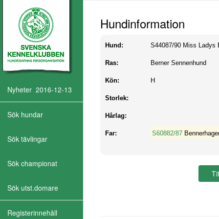
Hundinformation
Hund:
S44087/90
Miss Ladys 
Ras:
Berner Sennenhund
Kön:
H
Nyheter 2016-12-13
Storlek:
Sök hundar
Hårlag:
Far:
S60882/87
Bennerhage
Sök tävlingar
Sök championat
Sök utst.domare
Registerinnehåll