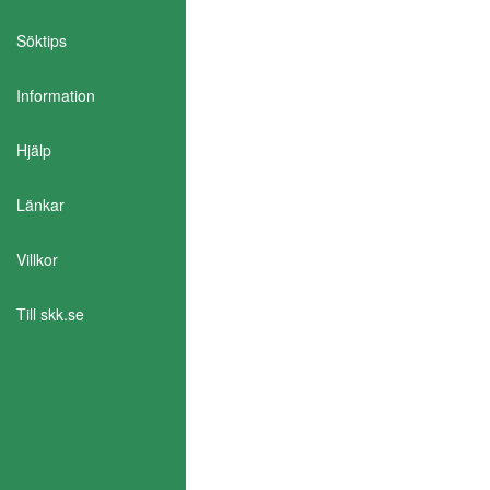
Söktips
Information
Aktivera Talande Webb
Hjälp
Länkar
Villkor
Till skk.se