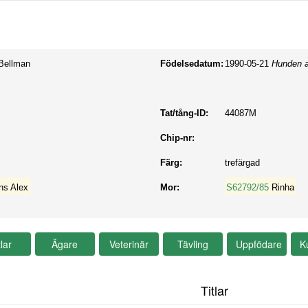
Bellman
Födelsedatum:
1990-05-21
Hunden a
Tat/tång-ID:
44087M
Chip-nr:
Färg:
trefärgad
ns Alex
Mor:
S62792/85
Rinha
Titlar